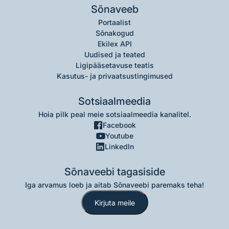
Sõnaveeb
Portaalist
Sõnakogud
Ekilex API
Uudised ja teated
Ligipääsetavuse teatis
Kasutus- ja privaatsustingimused
Sotsiaalmeedia
Hoia pilk peal meie sotsiaalmeedia kanalitel.
Facebook
Youtube
LinkedIn
Sõnaveebi tagasiside
Iga arvamus loeb ja aitab Sõnaveebi paremaks teha!
Kirjuta meile