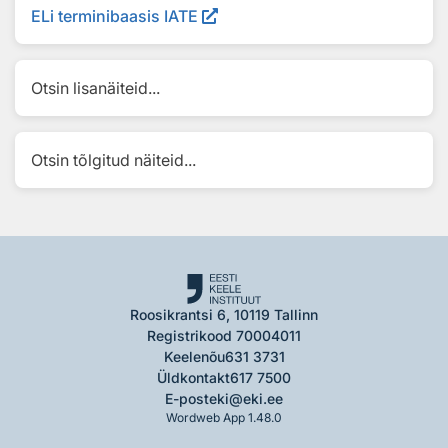
ELi terminibaasis IATE
Otsin lisanäiteid...
Otsin tõlgitud näiteid...
Roosikrantsi 6, 10119 Tallinn
Registrikood 70004011
Keelenõu
631 3731
Üldkontakt
617 7500
E-post
eki@eki.ee
Wordweb App 1.48.0