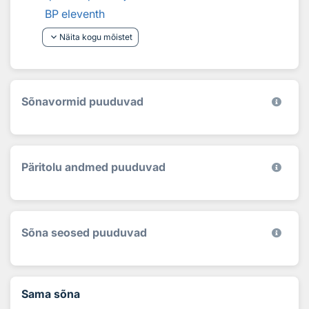
BP eleventh
keyboard_arrow_down
Näita kogu mõistet
Sõnavormid puuduvad
Päritolu andmed puuduvad
Sõna seosed puuduvad
Sama sõna