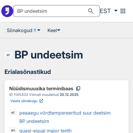
Otsingu juurde
Põhisisu juurde
search
apps
EST
Sõnakogud
Keel
1
BP undeetsim
et
Erialasõnastikud
content_copy
Nüüdismuusika terminibaas
ID
1145303
Viimati muudetud
20.12.2025
Vaata sõnakogu
peaaegu võrdtempereeritud suur deetsim
et
BP undeetsim
quasi-equal major tenth
en