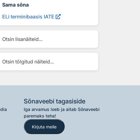
Sama sõna
ELi terminibaasis IATE
Otsin lisanäiteid...
Otsin tõlgitud näiteid...
Sõnaveebi tagasiside
edia
Iga arvamus loeb ja aitab Sõnaveebi
paremaks teha!
Kirjuta meile