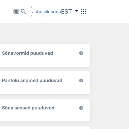
keyboard
search
apps
EST
Juhuslik sõna
Sõnavormid puuduvad
Päritolu andmed puuduvad
Sõna seosed puuduvad