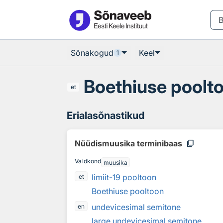
Otsingu juurde
Põhisisu juurde
Sõnakogud
Keel
1
Boethiuse poolt
et
Erialasõnastikud
content_copy
Nüüdismuusika terminibaas
Valdkond
muusika
limiit-19 pooltoon
et
Boethiuse pooltoon
undevicesimal semitone
en
large undevicesimal semitone