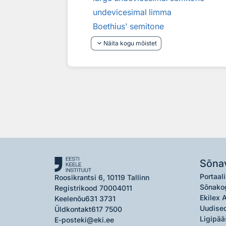
undevicesimal limma
Boethius' semitone
keyboard_arrow_down
Näita kogu mõistet
Sõna
Portaali
Roosikrantsi 6, 10119 Tallinn
Sõnako
Registrikood 70004011
Ekilex 
Keelenõu
631 3731
Uudised
Üldkontakt
617 7500
Ligipää
E-post
eki@eki.ee