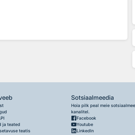
veeb
Sotsiaalmeedia
st
Hoia pilk peal meie sotsiaalme
gud
kanalitel.
API
Facebook
 ja teated
Youtube
setavuse teatis
LinkedIn