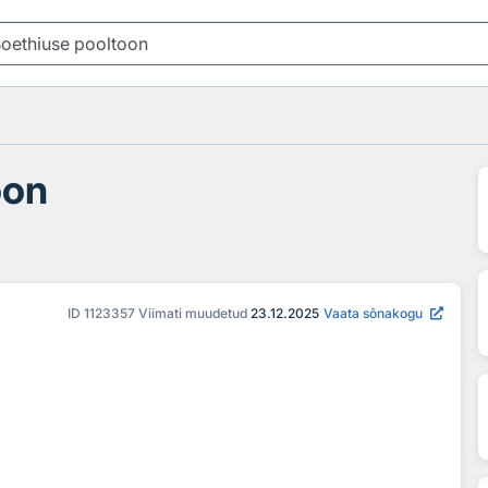
oon
ID
1123357
Viimati muudetud
23.12.2025
Vaata sõnakogu