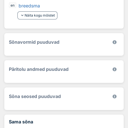
breedsma
en
keyboard_arrow_down
Näita kogu mõistet
Sõnavormid puuduvad
Päritolu andmed puuduvad
Sõna seosed puuduvad
Sama sõna