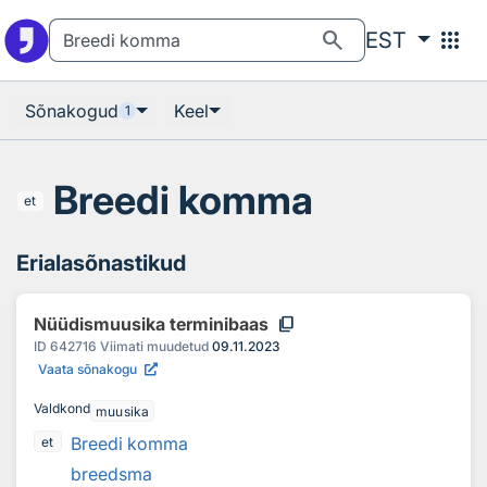
Otsingu juurde
Põhisisu juurde
search
apps
EST
Sõnakogud
Keel
1
Breedi komma
et
Erialasõnastikud
content_copy
Nüüdismuusika terminibaas
ID
642716
Viimati muudetud
09.11.2023
Vaata sõnakogu
Valdkond
muusika
Breedi komma
et
breedsma