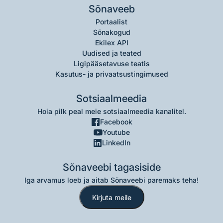
Sõnaveeb
Portaalist
Sõnakogud
Ekilex API
Uudised ja teated
Ligipääsetavuse teatis
Kasutus- ja privaatsustingimused
Sotsiaalmeedia
Hoia pilk peal meie sotsiaalmeedia kanalitel.
Facebook
Youtube
LinkedIn
Sõnaveebi tagasiside
Iga arvamus loeb ja aitab Sõnaveebi paremaks teha!
Kirjuta meile