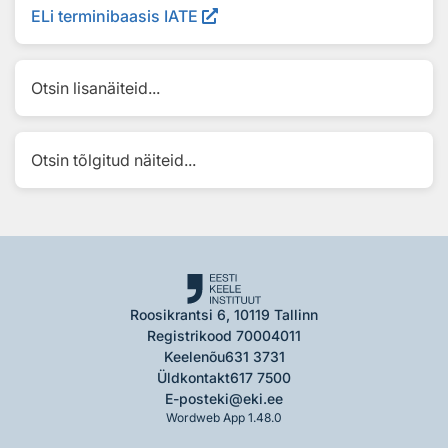
ELi terminibaasis IATE
Otsin lisanäiteid...
Otsin tõlgitud näiteid...
Roosikrantsi 6, 10119 Tallinn
Registrikood 70004011
Keelenõu
631 3731
Üldkontakt
617 7500
E-post
eki@eki.ee
Wordweb App 1.48.0