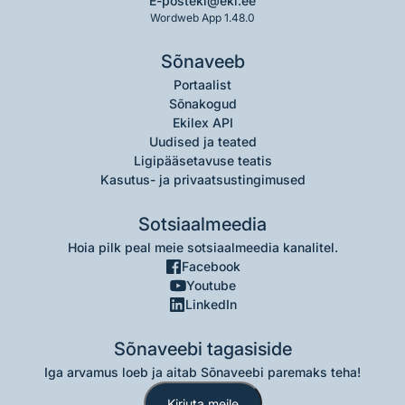
E-post
eki@eki.ee
Wordweb App 1.48.0
Sõnaveeb
Portaalist
Sõnakogud
Ekilex API
Uudised ja teated
Ligipääsetavuse teatis
Kasutus- ja privaatsustingimused
Sotsiaalmeedia
Hoia pilk peal meie sotsiaalmeedia kanalitel.
Facebook
Youtube
LinkedIn
Sõnaveebi tagasiside
Iga arvamus loeb ja aitab Sõnaveebi paremaks teha!
Kirjuta meile