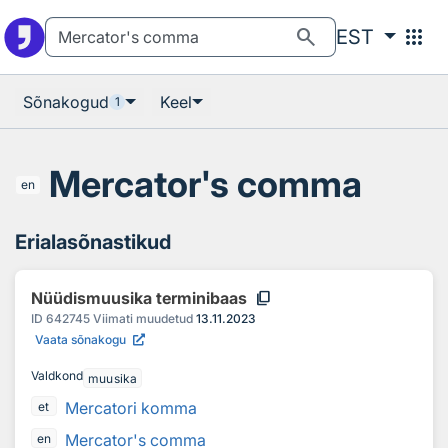
Otsingu juurde
Põhisisu juurde
search
apps
EST
Sõnakogud
Keel
1
Mercator's comma
en
Erialasõnastikud
content_copy
Nüüdismuusika terminibaas
ID
642745
Viimati muudetud
13.11.2023
Vaata sõnakogu
Valdkond
muusika
Mercatori komma
et
Mercator's comma
en