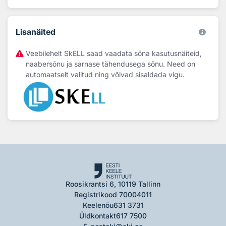
Lisanäited
Veebilehelt SkELL saad vaadata sõna kasutusnäiteid,
naabersõnu ja sarnase tähendusega sõnu. Need on
automaatselt valitud ning võivad sisaldada vigu.
Roosikrantsi 6, 10119 Tallinn
Registrikood 70004011
Keelenõu
631 3731
Üldkontakt
617 7500