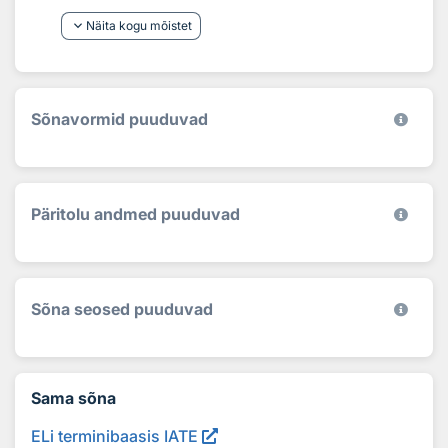
keyboard_arrow_down
Näita kogu mõistet
Sõnavormid puuduvad
Päritolu andmed puuduvad
Sõna seosed puuduvad
Sama sõna
ELi terminibaasis IATE