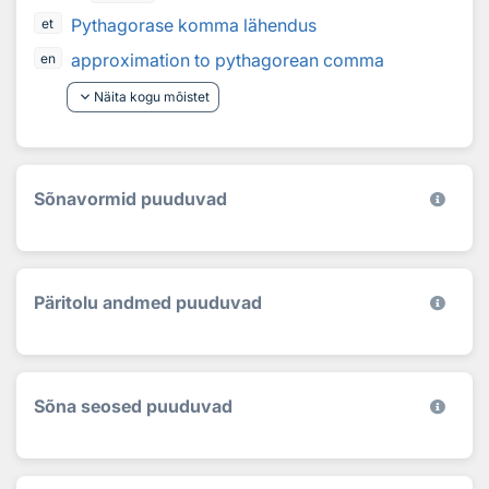
Pythagorase komma lähendus
et
approximation to pythagorean comma
en
keyboard_arrow_down
Näita kogu mõistet
Sõnavormid puuduvad
Päritolu andmed puuduvad
Sõna seosed puuduvad