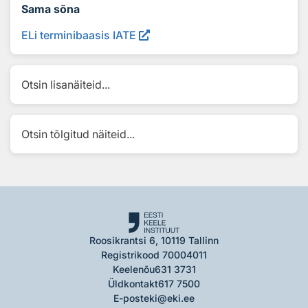
Sama sõna
ELi terminibaasis IATE
Otsin lisanäiteid...
Otsin tõlgitud näiteid...
Roosikrantsi 6, 10119 Tallinn
Registrikood 70004011
Keelenõu
631 3731
Üldkontakt
617 7500
E-post
eki@eki.ee