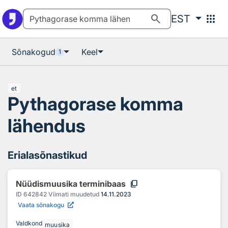
Otsingu juurde
Põhisisu juurde
search
apps
EST
Sõnakogud
Keel
1
et
Pythagorase komma
lähendus
Erialasõnastikud
content_copy
Nüüdismuusika terminibaas
ID
642842
Viimati muudetud
14.11.2023
Vaata sõnakogu
Valdkond
muusika