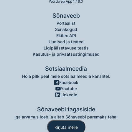
Wordweb App 1.48.0
Sõnaveeb
Portaalist
Sõnakogud
Ekilex API
Uudised ja teated
Ligipääsetavuse teatis
Kasutus- ja privaatsustingimused
Sotsiaalmeedia
Hoia pilk peal meie sotsiaalmeedia kanalitel.
Facebook
Youtube
LinkedIn
Sõnaveebi tagasiside
Iga arvamus loeb ja aitab Sõnaveebi paremaks teha!
Kirjuta meile