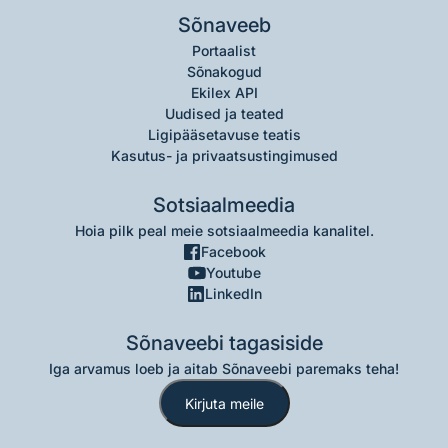
Sõnaveeb
Portaalist
Sõnakogud
Ekilex API
Uudised ja teated
Ligipääsetavuse teatis
Kasutus- ja privaatsustingimused
Sotsiaalmeedia
Hoia pilk peal meie sotsiaalmeedia kanalitel.
Facebook
Youtube
LinkedIn
Sõnaveebi tagasiside
Iga arvamus loeb ja aitab Sõnaveebi paremaks teha!
Kirjuta meile