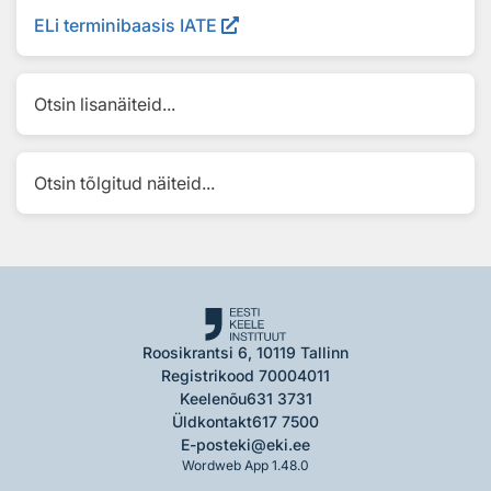
ELi terminibaasis IATE
Otsin lisanäiteid...
Otsin tõlgitud näiteid...
Roosikrantsi 6, 10119 Tallinn
Registrikood 70004011
Keelenõu
631 3731
Üldkontakt
617 7500
E-post
eki@eki.ee
Wordweb App 1.48.0