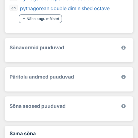
pythagorean double diminished octave
en
keyboard_arrow_down
Näita kogu mõistet
Sõnavormid puuduvad
Päritolu andmed puuduvad
Sõna seosed puuduvad
Sama sõna