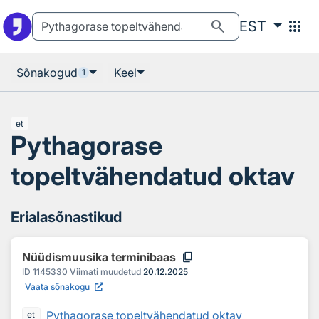
Otsingu juurde
Põhisisu juurde
search
apps
EST
Sõnakogud
Keel
1
et
Pythagorase
topeltvähendatud oktav
Erialasõnastikud
content_copy
Nüüdismuusika terminibaas
ID
1145330
Viimati muudetud
20.12.2025
Vaata sõnakogu
Pythagorase topeltvähendatud oktav
et