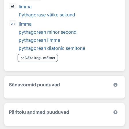
limma
et
Pythagorase väike sekund
limma
en
pythagorean minor second
pythagorean limma
pythagorean diatonic semitone
keyboard_arrow_down
Näita kogu mõistet
Sõnavormid puuduvad
Päritolu andmed puuduvad