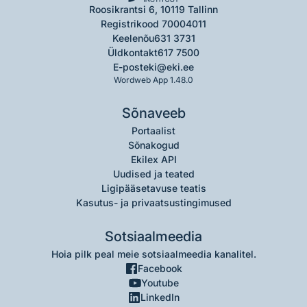
Roosikrantsi 6, 10119 Tallinn
Registrikood 70004011
Keelenõu
631 3731
Üldkontakt
617 7500
E-post
eki@eki.ee
Wordweb App 1.48.0
Sõnaveeb
Portaalist
Sõnakogud
Ekilex API
Uudised ja teated
Ligipääsetavuse teatis
Kasutus- ja privaatsustingimused
Sotsiaalmeedia
Hoia pilk peal meie sotsiaalmeedia kanalitel.
Facebook
Youtube
LinkedIn