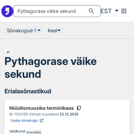
Otsingu juurde
Põhisisu juurde
search
apps
EST
Sõnakogud
Keel
1
et
Pythagorase väike
sekund
Erialasõnastikud
content_copy
Nüüdismuusika terminibaas
ID
1123355
Viimati muudetud
23.12.2025
Vaata sõnakogu
Valdkond
muusika