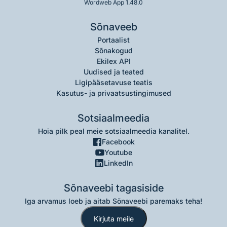
Wordweb App 1.48.0
Sõnaveeb
Portaalist
Sõnakogud
Ekilex API
Uudised ja teated
Ligipääsetavuse teatis
Kasutus- ja privaatsustingimused
Sotsiaalmeedia
Hoia pilk peal meie sotsiaalmeedia kanalitel.
Facebook
Youtube
LinkedIn
Sõnaveebi tagasiside
Iga arvamus loeb ja aitab Sõnaveebi paremaks teha!
Kirjuta meile