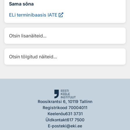
Sama sõna
ELi terminibaasis IATE
Otsin lisanäiteid...
Otsin tõlgitud näiteid...
Roosikrantsi 6, 10119 Tallinn
Registrikood 70004011
Keelenõu
631 3731
Üldkontakt
617 7500
E-post
eki@eki.ee