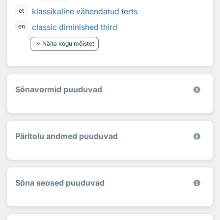
klassikaline vähendatud terts
et
classic diminished third
en
keyboard_arrow_down
Näita kogu mõistet
Sõnavormid puuduvad
Päritolu andmed puuduvad
Sõna seosed puuduvad