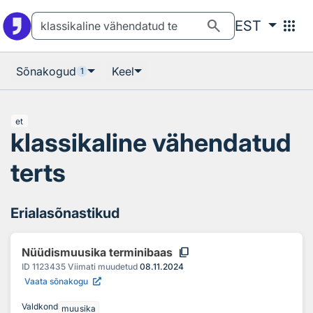
Otsingu juurde
Põhisisu juurde
search
apps
EST
Sõnakogud
Keel
1
et
klassikaline vähendatud
terts
Erialasõnastikud
content_copy
Nüüdismuusika terminibaas
ID
1123435
Viimati muudetud
08.11.2024
Vaata sõnakogu
Valdkond
muusika