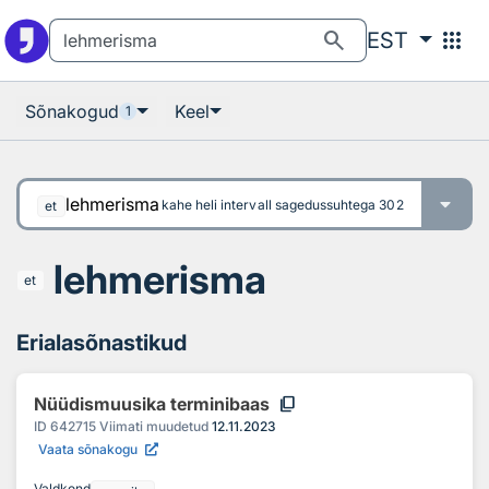
Otsingu juurde
Põhisisu juurde
search
apps
EST
Sõnakogud
Keel
1
lehmerisma
kahe heli intervall sagedussuhtega 3025 / 3024 ehk 0
et
lehmerisma
et
Erialasõnastikud
content_copy
Nüüdismuusika terminibaas
ID
642715
Viimati muudetud
12.11.2023
Vaata sõnakogu
Valdkond