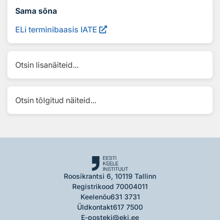
Sama sõna
ELi terminibaasis IATE
Otsin lisanäiteid...
Otsin tõlgitud näiteid...
Roosikrantsi 6, 10119 Tallinn
Registrikood 70004011
Keelenõu
631 3731
Üldkontakt
617 7500
E-post
eki@eki.ee