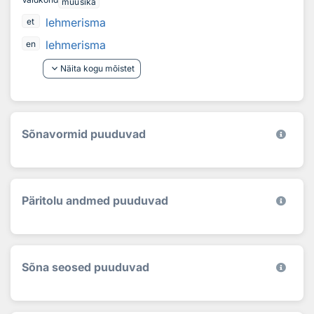
muusika
lehmerisma
et
lehmerisma
en
keyboard_arrow_down
Näita kogu mõistet
Sõnavormid puuduvad
Päritolu andmed puuduvad
Sõna seosed puuduvad