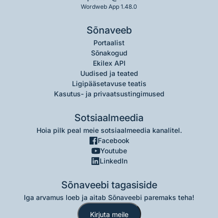
Wordweb App 1.48.0
Sõnaveeb
Portaalist
Sõnakogud
Ekilex API
Uudised ja teated
Ligipääsetavuse teatis
Kasutus- ja privaatsustingimused
Sotsiaalmeedia
Hoia pilk peal meie sotsiaalmeedia kanalitel.
Facebook
Youtube
LinkedIn
Sõnaveebi tagasiside
Iga arvamus loeb ja aitab Sõnaveebi paremaks teha!
Kirjuta meile