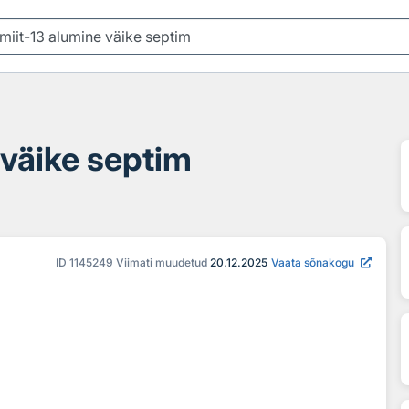
 väike septim
ID
1145249
Viimati muudetud
20.12.2025
Vaata sõnakogu