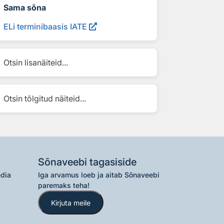
Sama sõna
ELi terminibaasis IATE
Otsin lisanäiteid...
Otsin tõlgitud näiteid...
Sõnaveebi tagasiside
edia
Iga arvamus loeb ja aitab Sõnaveebi
paremaks teha!
Kirjuta meile