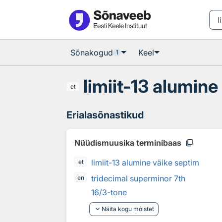
Otsingu juurde
Põhisisu juurde
Sõnakogud
Keel
1
limiit-13 alumine
et
Erialasõnastikud
content_copy
Nüüdismuusika terminibaas
limiit-13 alumine väike septim
et
tridecimal superminor 7th
en
16/3-tone
keyboard_arrow_down
Näita kogu mõistet