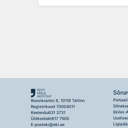
Sõna
Portaali
Roosikrantsi 6, 10119 Tallinn
Sõnako
Registrikood 70004011
Ekilex 
Keelenõu
631 3731
Uudised
Üldkontakt
617 7500
Ligipää
E-post
eki@eki.ee