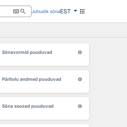
keyboard
search
apps
EST
Juhuslik sõna
Sõnavormid puuduvad
Päritolu andmed puuduvad
Sõna seosed puuduvad