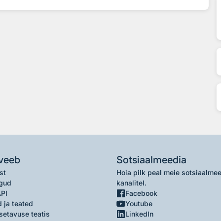
veeb
Sotsiaalmeedia
st
Hoia pilk peal meie sotsiaalme
gud
kanalitel.
API
Facebook
 ja teated
Youtube
setavuse teatis
LinkedIn