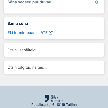
Sõna seosed puuduvad
Sama sõna
ELi terminibaasis IATE
Otsin lisanäiteid...
Otsin tõlgitud näiteid...
Roosikrantsi 6, 10119 Tallinn