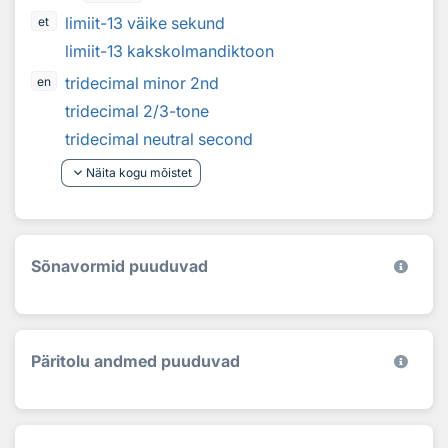
limiit-13 väike sekund
et
limiit-13 kakskolmandiktoon
tridecimal minor 2nd
en
tridecimal 2/3-tone
tridecimal neutral second
keyboard_arrow_down
Näita kogu mõistet
Sõnavormid puuduvad
Päritolu andmed puuduvad