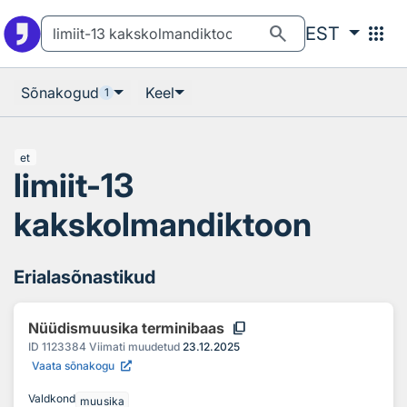
Otsingu juurde
Põhisisu juurde
search
apps
EST
Sõnakogud
Keel
1
et
limiit-13
kakskolmandiktoon
Erialasõnastikud
content_copy
Nüüdismuusika terminibaas
ID
1123384
Viimati muudetud
23.12.2025
Vaata sõnakogu
Valdkond
muusika