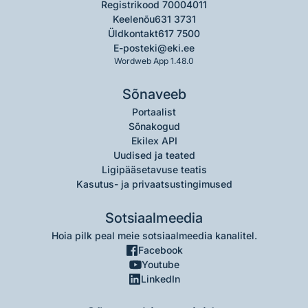
Registrikood 70004011
Keelenõu
631 3731
Üldkontakt
617 7500
E-post
eki@eki.ee
Wordweb App 1.48.0
Sõnaveeb
Portaalist
Sõnakogud
Ekilex API
Uudised ja teated
Ligipääsetavuse teatis
Kasutus- ja privaatsustingimused
Sotsiaalmeedia
Hoia pilk peal meie sotsiaalmeedia kanalitel.
Facebook
Youtube
LinkedIn