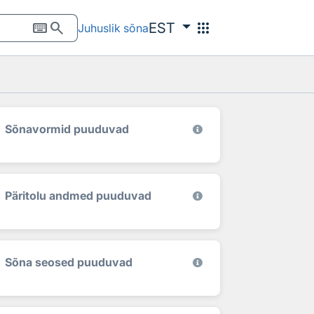
keyboard
search
apps
EST
Juhuslik sõna
Sõnavormid puuduvad
Päritolu andmed puuduvad
Sõna seosed puuduvad