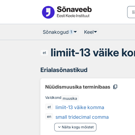
Otsingu juurde
Põhisisu juurde
Sõnakogud
Keel
1
limiit-13 väike 
et
Erialasõnastikud
content_copy
Nüüdismuusika terminibaas
Valdkond
muusika
limiit-13 väike komma
et
small tridecimal comma
en
keyboard_arrow_down
Näita kogu mõistet