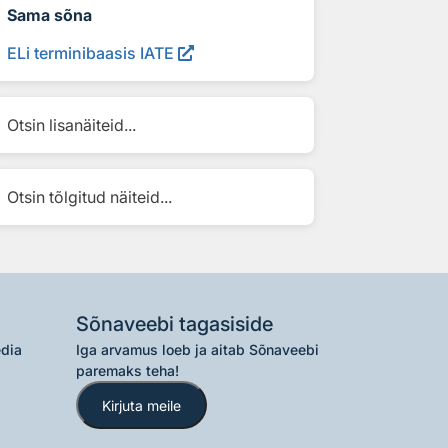
Sama sõna
ELi terminibaasis IATE
Otsin lisanäiteid...
Otsin tõlgitud näiteid...
Sõnaveebi tagasiside
edia
Iga arvamus loeb ja aitab Sõnaveebi
paremaks teha!
Kirjuta meile