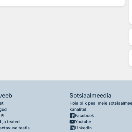
veeb
Sotsiaalmeedia
st
Hoia pilk peal meie sotsiaalme
gud
kanalitel.
API
Facebook
 ja teated
Youtube
setavuse teatis
LinkedIn