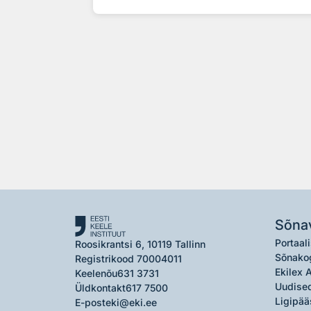
Sõna
Portaali
Roosikrantsi 6, 10119 Tallinn
Sõnako
Registrikood 70004011
Ekilex 
Keelenõu
631 3731
Uudised
Üldkontakt
617 7500
Ligipää
E-post
eki@eki.ee