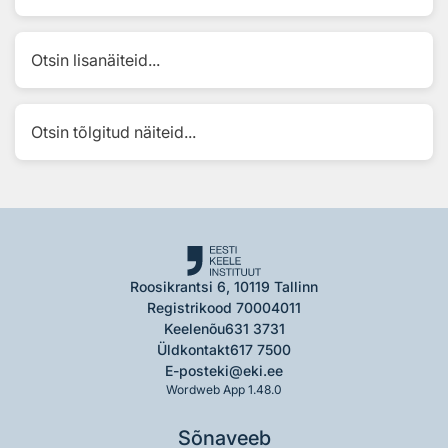
Otsin lisanäiteid...
Otsin tõlgitud näiteid...
Roosikrantsi 6, 10119 Tallinn
Registrikood 70004011
Keelenõu
631 3731
Üldkontakt
617 7500
E-post
eki@eki.ee
Wordweb App 1.48.0
Sõnaveeb