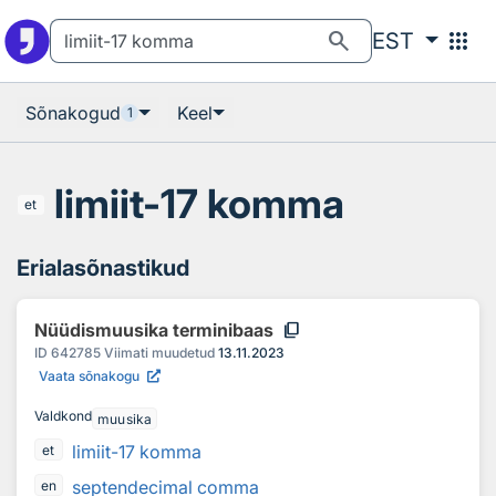
Otsingu juurde
Põhisisu juurde
search
apps
EST
Sõnakogud
Keel
1
limiit-17 komma
et
Erialasõnastikud
content_copy
Nüüdismuusika terminibaas
ID
642785
Viimati muudetud
13.11.2023
Vaata sõnakogu
Valdkond
muusika
limiit-17 komma
et
septendecimal comma
en