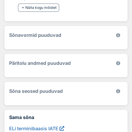
keyboard_arrow_down
Näita kogu mõistet
Sõnavormid puuduvad
Päritolu andmed puuduvad
Sõna seosed puuduvad
Sama sõna
ELi terminibaasis IATE