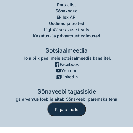
Portaalist
Sõnakogud
Ekilex API
Uudised ja teated
Ligipääsetavuse teatis
Kasutus- ja privaatsustingimused
Sotsiaalmeedia
Hoia pilk peal meie sotsiaalmeedia kanalitel.
Facebook
Youtube
LinkedIn
Sõnaveebi tagasiside
Iga arvamus loeb ja aitab Sõnaveebi paremaks teha!
Kirjuta meile