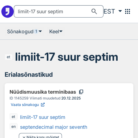
Otsingu juurde
Põhisisu juurde
search
apps
EST
Sõnakogud
Keel
1
limiit-17 suur septim
et
Erialasõnastikud
content_copy
Nüüdismuusika terminibaas
ID
1145259
Viimati muudetud
20.12.2025
Vaata sõnakogu
limiit-17 suur septim
et
septendecimal major seventh
en
keyboard_arrow_down
Näita kogu mõistet