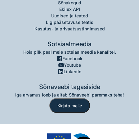
Sõnakogud
Ekilex API
Uudised ja teated
Ligipääsetavuse teatis
Kasutus- ja privaatsustingimused
Sotsiaalmeedia
Hoia pilk peal meie sotsiaalmeedia kanalitel.
Facebook
Youtube
LinkedIn
Sõnaveebi tagasiside
Iga arvamus loeb ja aitab Sõnaveebi paremaks teha!
Kirjuta meile