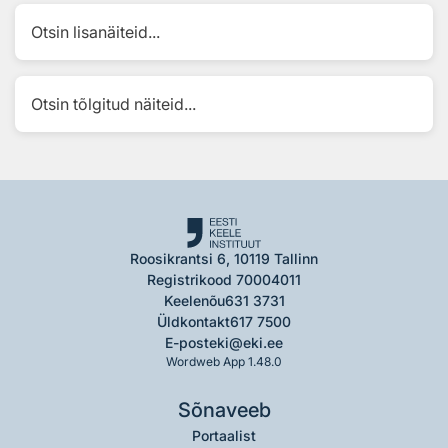
Otsin lisanäiteid...
Otsin tõlgitud näiteid...
Roosikrantsi 6, 10119 Tallinn
Registrikood 70004011
Keelenõu
631 3731
Üldkontakt
617 7500
E-post
eki@eki.ee
Wordweb App 1.48.0
Sõnaveeb
Portaalist