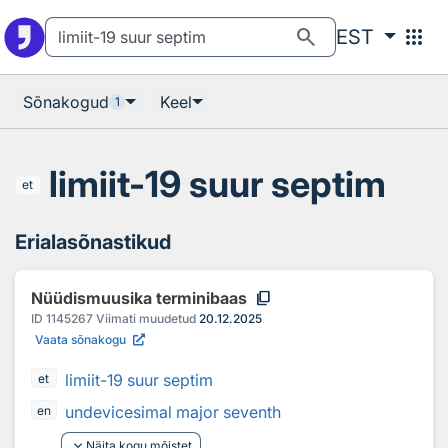
Otsingu juurde
Põhisisu juurde
search
apps
EST
Sõnakogud
Keel
1
limiit-19 suur septim
et
Erialasõnastikud
content_copy
Nüüdismuusika terminibaas
ID
1145267
Viimati muudetud
20.12.2025
Vaata sõnakogu
limiit-19 suur septim
et
undevicesimal major seventh
en
keyboard_arrow_down
Näita kogu mõistet