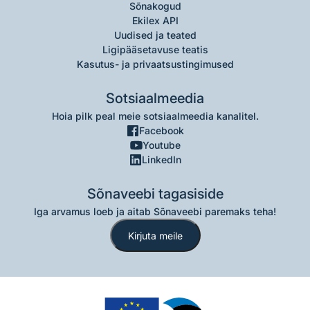
Sõnakogud
Ekilex API
Uudised ja teated
Ligipääsetavuse teatis
Kasutus- ja privaatsustingimused
Sotsiaalmeedia
Hoia pilk peal meie sotsiaalmeedia kanalitel.
Facebook
Youtube
LinkedIn
Sõnaveebi tagasiside
Iga arvamus loeb ja aitab Sõnaveebi paremaks teha!
Kirjuta meile