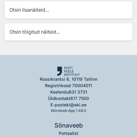
Otsin lisanäiteid...
Otsin tõlgitud näiteid...
Roosikrantsi 6, 10119 Tallinn
Registrikood 70004011
Keelenõu
631 3731
Üldkontakt
617 7500
E-post
eki@eki.ee
Wordweb App 1.48.0
Sõnaveeb
Portaalist