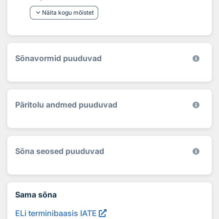
keyboard_arrow_down
Näita kogu mõistet
Sõnavormid puuduvad
Päritolu andmed puuduvad
Sõna seosed puuduvad
Sama sõna
ELi terminibaasis IATE