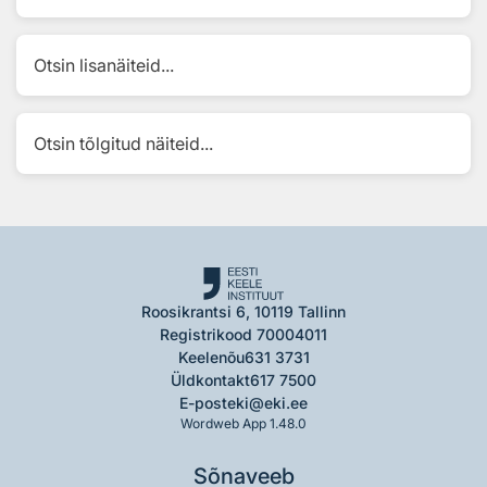
Otsin lisanäiteid...
Otsin tõlgitud näiteid...
Roosikrantsi 6, 10119 Tallinn
Registrikood 70004011
Keelenõu
631 3731
Üldkontakt
617 7500
E-post
eki@eki.ee
Wordweb App 1.48.0
Sõnaveeb