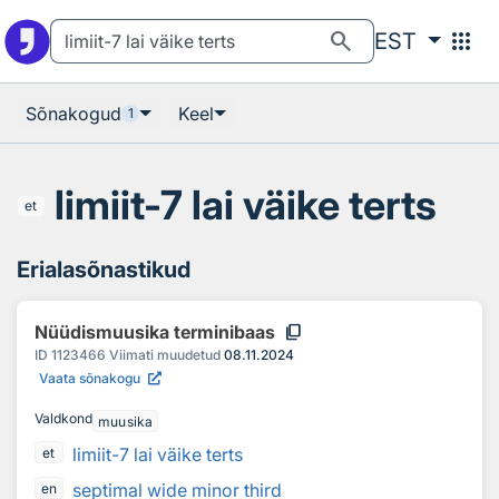
Otsingu juurde
Põhisisu juurde
search
apps
EST
Sõnakogud
Keel
1
limiit-7 lai väike terts
et
Erialasõnastikud
content_copy
Nüüdismuusika terminibaas
ID
1123466
Viimati muudetud
08.11.2024
Vaata sõnakogu
Valdkond
muusika
limiit-7 lai väike terts
et
septimal wide minor third
en