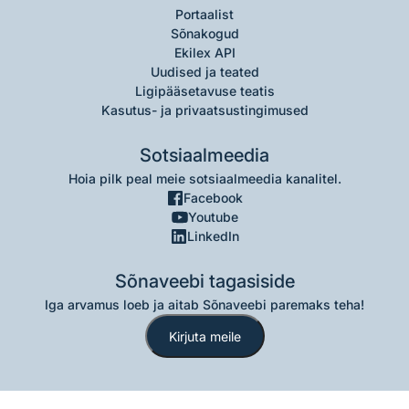
Portaalist
Sõnakogud
Ekilex API
Uudised ja teated
Ligipääsetavuse teatis
Kasutus- ja privaatsustingimused
Sotsiaalmeedia
Hoia pilk peal meie sotsiaalmeedia kanalitel.
Facebook
Youtube
LinkedIn
Sõnaveebi tagasiside
Iga arvamus loeb ja aitab Sõnaveebi paremaks teha!
Kirjuta meile