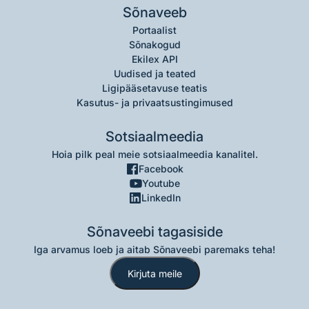
Sõnaveeb
Portaalist
Sõnakogud
Ekilex API
Uudised ja teated
Ligipääsetavuse teatis
Kasutus- ja privaatsustingimused
Sotsiaalmeedia
Hoia pilk peal meie sotsiaalmeedia kanalitel.
Facebook
Youtube
LinkedIn
Sõnaveebi tagasiside
Iga arvamus loeb ja aitab Sõnaveebi paremaks teha!
Kirjuta meile