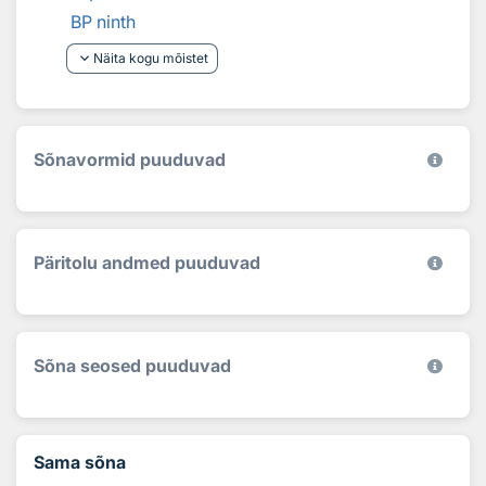
BP ninth
keyboard_arrow_down
Näita kogu mõistet
Sõnavormid puuduvad
Päritolu andmed puuduvad
Sõna seosed puuduvad
Sama sõna