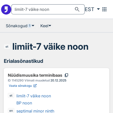
Otsingu juurde
Põhisisu juurde
search
apps
EST
Sõnakogud
Keel
1
limiit-7 väike noon
et
Erialasõnastikud
content_copy
Nüüdismuusika terminibaas
ID
1145290
Viimati muudetud
20.12.2025
Vaata sõnakogu
limiit-7 väike noon
et
BP noon
septimal minor ninth
en