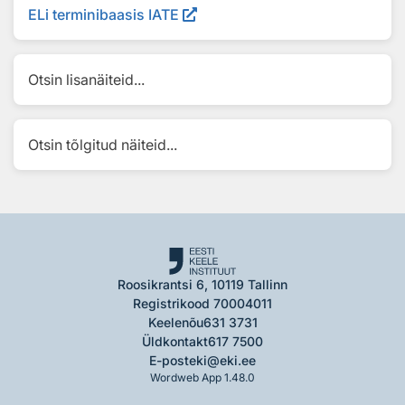
ELi terminibaasis IATE
Otsin lisanäiteid...
Otsin tõlgitud näiteid...
Roosikrantsi 6, 10119 Tallinn
Registrikood 70004011
Keelenõu
631 3731
Üldkontakt
617 7500
E-post
eki@eki.ee
Wordweb App 1.48.0