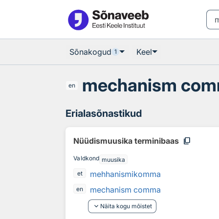
Otsingu juurde
Põhisisu juurde
Sõnakogud
Keel
1
mechanism co
en
Erialasõnastikud
content_copy
Nüüdismuusika terminibaas
Valdkond
muusika
mehhanismikomma
et
mechanism comma
en
keyboard_arrow_down
Näita kogu mõistet