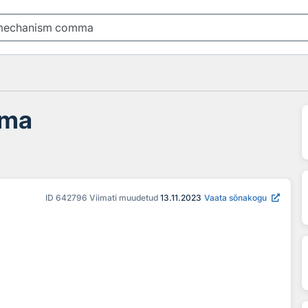
mma
ID
642796
Viimati muudetud
13.11.2023
Vaata sõnakogu