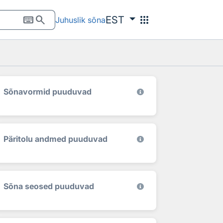
keyboard
search
apps
EST
Juhuslik sõna
Sõnavormid puuduvad
Päritolu andmed puuduvad
Sõna seosed puuduvad