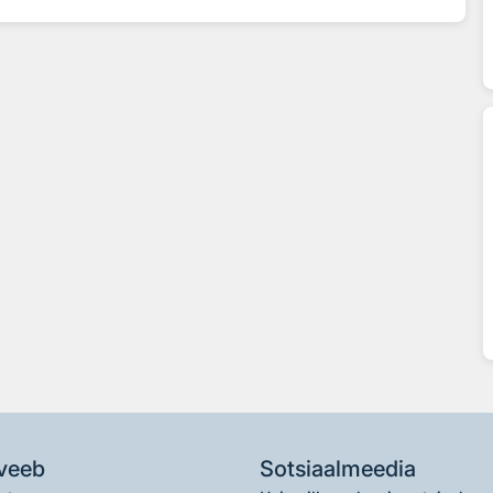
veeb
Sotsiaalmeedia