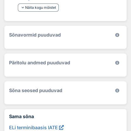
keyboard_arrow_down
Näita kogu mõistet
Sõnavormid puuduvad
Päritolu andmed puuduvad
Sõna seosed puuduvad
Sama sõna
ELi terminibaasis IATE