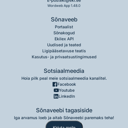
E-post
eki@eki.ee
Wordweb App 1.48.0
Sõnaveeb
Portaalist
Sõnakogud
Ekilex API
Uudised ja teated
Ligipääsetavuse teatis
Kasutus- ja privaatsustingimused
Sotsiaalmeedia
Hoia pilk peal meie sotsiaalmeedia kanalitel.
Facebook
Youtube
LinkedIn
Sõnaveebi tagasiside
Iga arvamus loeb ja aitab Sõnaveebi paremaks teha!
Kirjuta meile