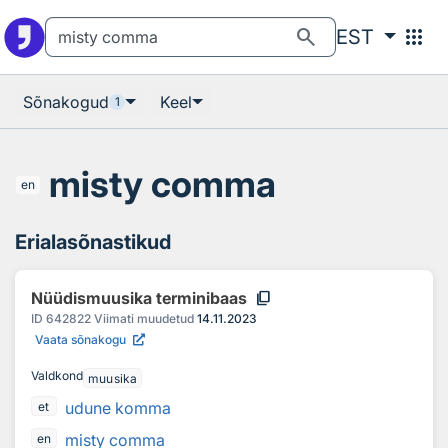
Otsingu juurde
Põhisisu juurde
search
apps
EST
Sõnakogud
Keel
1
misty comma
en
Erialasõnastikud
content_copy
Nüüdismuusika terminibaas
ID
642822
Viimati muudetud
14.11.2023
Vaata sõnakogu
Valdkond
muusika
udune komma
et
misty comma
en