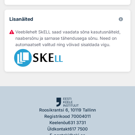
Lisanäited
Veebilehelt SkELL saad vaadata sõna kasutusnäiteid,
naabersõnu ja sarnase tähendusega sõnu. Need on
automaatselt valitud ning võivad sisaldada vigu.
Roosikrantsi 6, 10119 Tallinn
Registrikood 70004011
Keelenõu
631 3731
Üldkontakt
617 7500