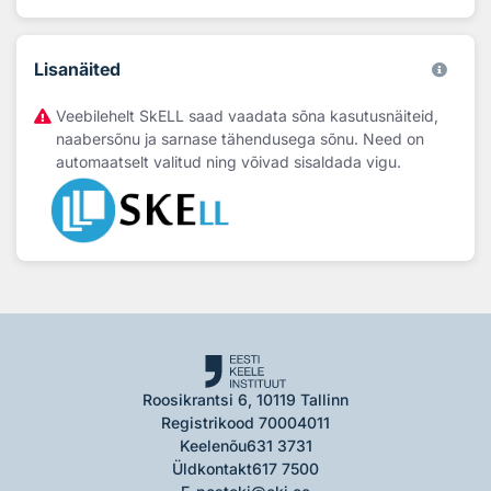
Lisanäited
Veebilehelt SkELL saad vaadata sõna kasutusnäiteid,
naabersõnu ja sarnase tähendusega sõnu. Need on
automaatselt valitud ning võivad sisaldada vigu.
Roosikrantsi 6, 10119 Tallinn
Registrikood 70004011
Keelenõu
631 3731
Üldkontakt
617 7500