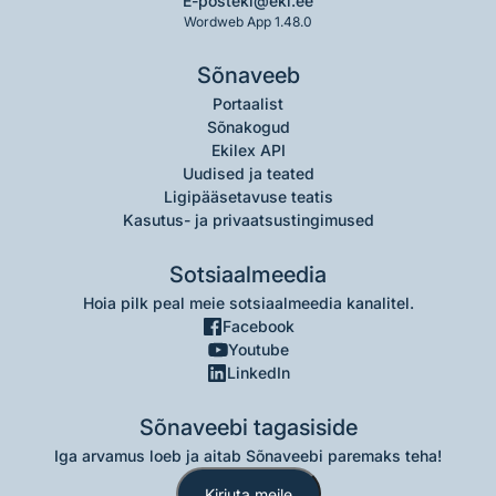
E-post
eki@eki.ee
Wordweb App 1.48.0
Sõnaveeb
Portaalist
Sõnakogud
Ekilex API
Uudised ja teated
Ligipääsetavuse teatis
Kasutus- ja privaatsustingimused
Sotsiaalmeedia
Hoia pilk peal meie sotsiaalmeedia kanalitel.
Facebook
Youtube
LinkedIn
Sõnaveebi tagasiside
Iga arvamus loeb ja aitab Sõnaveebi paremaks teha!
Kirjuta meile