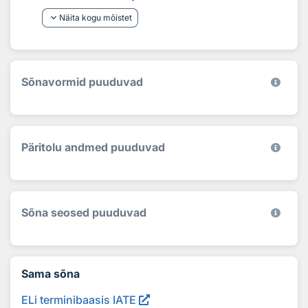
keyboard_arrow_down
Näita kogu mõistet
Sõnavormid puuduvad
Päritolu andmed puuduvad
Sõna seosed puuduvad
Sama sõna
ELi terminibaasis IATE