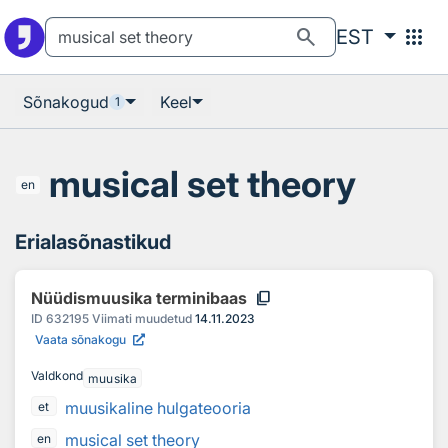
Otsingu juurde
Põhisisu juurde
search
apps
EST
Sõnakogud
Keel
1
musical set theory
en
Erialasõnastikud
content_copy
Nüüdismuusika terminibaas
ID
632195
Viimati muudetud
14.11.2023
Vaata sõnakogu
Valdkond
muusika
muusikaline hulgateooria
et
musical set theory
en