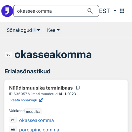
Otsingu juurde
Põhisisu juurde
search
apps
EST
Sõnakogud
Keel
1
okasseakomma
et
Erialasõnastikud
content_copy
Nüüdismuusika terminibaas
ID
636057
Viimati muudetud
14.11.2023
Vaata sõnakogu
Valdkond
muusika
okasseakomma
et
porcupine comma
en