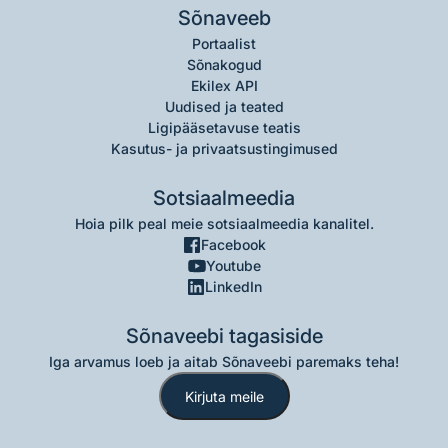
Sõnaveeb
Portaalist
Sõnakogud
Ekilex API
Uudised ja teated
Ligipääsetavuse teatis
Kasutus- ja privaatsustingimused
Sotsiaalmeedia
Hoia pilk peal meie sotsiaalmeedia kanalitel.
Facebook
Youtube
LinkedIn
Sõnaveebi tagasiside
Iga arvamus loeb ja aitab Sõnaveebi paremaks teha!
Kirjuta meile