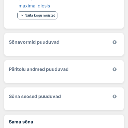
maximal diesis
keyboard_arrow_down
Näita kogu mõistet
Sõnavormid puuduvad
Päritolu andmed puuduvad
Sõna seosed puuduvad
Sama sõna