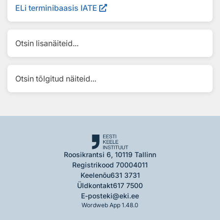
ELi terminibaasis IATE
Otsin lisanäiteid...
Otsin tõlgitud näiteid...
Roosikrantsi 6, 10119 Tallinn
Registrikood 70004011
Keelenõu
631 3731
Üldkontakt
617 7500
E-post
eki@eki.ee
Wordweb App 1.48.0