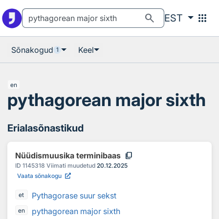
Otsingu juurde
Põhisisu juurde
search
apps
EST
Sõnakogud
Keel
1
en
pythagorean major sixth
Erialasõnastikud
content_copy
Nüüdismuusika terminibaas
ID
1145318
Viimati muudetud
20.12.2025
Vaata sõnakogu
Pythagorase suur sekst
et
pythagorean major sixth
en