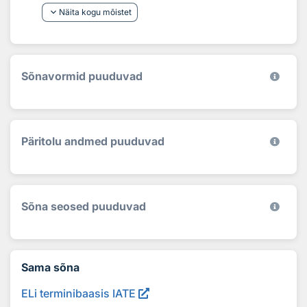
keyboard_arrow_down
Näita kogu mõistet
Sõnavormid puuduvad
Päritolu andmed puuduvad
Sõna seosed puuduvad
Sama sõna
ELi terminibaasis IATE