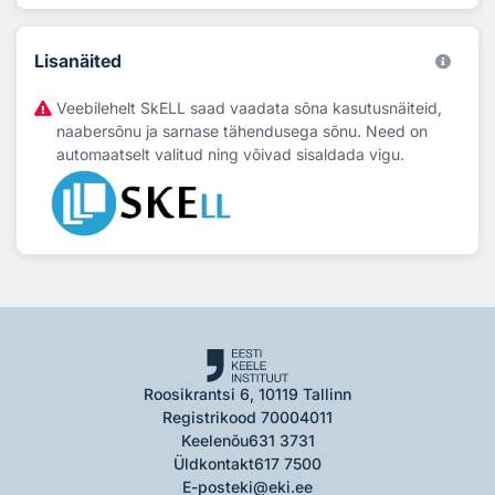
Lisanäited
Veebilehelt SkELL saad vaadata sõna kasutusnäiteid,
naabersõnu ja sarnase tähendusega sõnu. Need on
automaatselt valitud ning võivad sisaldada vigu.
Roosikrantsi 6, 10119 Tallinn
Registrikood 70004011
Keelenõu
631 3731
Üldkontakt
617 7500
E-post
eki@eki.ee