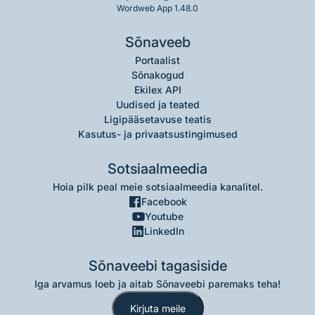
Wordweb App 1.48.0
Sõnaveeb
Portaalist
Sõnakogud
Ekilex API
Uudised ja teated
Ligipääsetavuse teatis
Kasutus- ja privaatsustingimused
Sotsiaalmeedia
Hoia pilk peal meie sotsiaalmeedia kanalitel.
Facebook
Youtube
LinkedIn
Sõnaveebi tagasiside
Iga arvamus loeb ja aitab Sõnaveebi paremaks teha!
Kirjuta meile