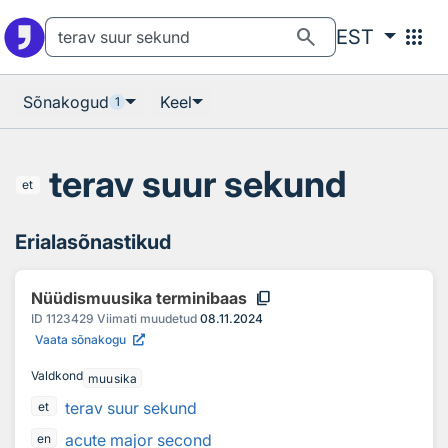
Otsingu juurde
Põhisisu juurde
search
apps
EST
Sõnakogud
Keel
1
terav suur sekund
et
Erialasõnastikud
content_copy
Nüüdismuusika terminibaas
ID
1123429
Viimati muudetud
08.11.2024
Vaata sõnakogu
Valdkond
muusika
terav suur sekund
et
acute major second
en