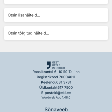
Otsin lisanäiteid...
Otsin tõlgitud näiteid...
Roosikrantsi 6, 10119 Tallinn
Registrikood 70004011
Keelenõu
631 3731
Üldkontakt
617 7500
E-post
eki@eki.ee
Wordweb App 1.48.0
Sõnaveeb