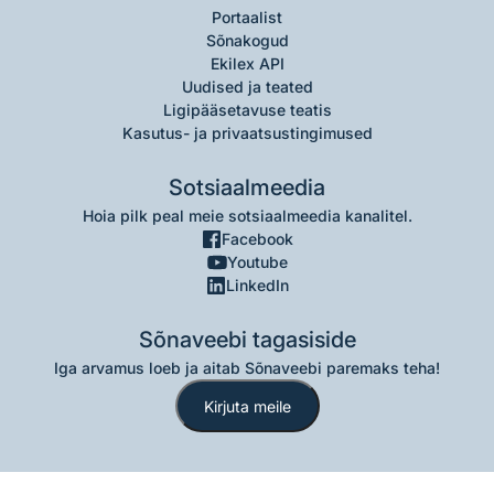
Portaalist
Sõnakogud
Ekilex API
Uudised ja teated
Ligipääsetavuse teatis
Kasutus- ja privaatsustingimused
Sotsiaalmeedia
Hoia pilk peal meie sotsiaalmeedia kanalitel.
Facebook
Youtube
LinkedIn
Sõnaveebi tagasiside
Iga arvamus loeb ja aitab Sõnaveebi paremaks teha!
Kirjuta meile