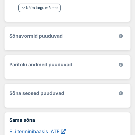
keyboard_arrow_down
Näita kogu mõistet
Sõnavormid puuduvad
Päritolu andmed puuduvad
Sõna seosed puuduvad
Sama sõna
ELi terminibaasis IATE