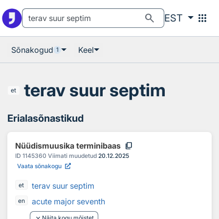
Otsingu juurde
Põhisisu juurde
search
apps
EST
Sõnakogud
Keel
1
terav suur septim
et
Erialasõnastikud
content_copy
Nüüdismuusika terminibaas
ID
1145360
Viimati muudetud
20.12.2025
Vaata sõnakogu
terav suur septim
et
acute major seventh
en
keyboard_arrow_down
Näita kogu mõistet