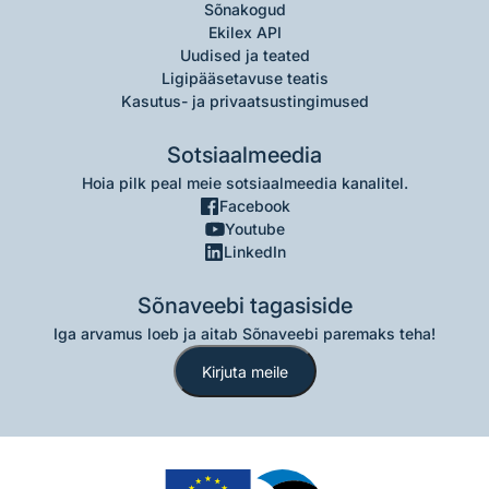
Sõnakogud
Ekilex API
Uudised ja teated
Ligipääsetavuse teatis
Kasutus- ja privaatsustingimused
Sotsiaalmeedia
Hoia pilk peal meie sotsiaalmeedia kanalitel.
Facebook
Youtube
LinkedIn
Sõnaveebi tagasiside
Iga arvamus loeb ja aitab Sõnaveebi paremaks teha!
Kirjuta meile