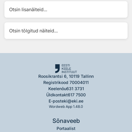
Otsin lisanäiteid...
Otsin tõlgitud näiteid...
Roosikrantsi 6, 10119 Tallinn
Registrikood 70004011
Keelenõu
631 3731
Üldkontakt
617 7500
E-post
eki@eki.ee
Wordweb App 1.48.0
Sõnaveeb
Portaalist