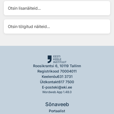
Otsin lisanäiteid...
Otsin tõlgitud näiteid...
Roosikrantsi 6, 10119 Tallinn
Registrikood 70004011
Keelenõu
631 3731
Üldkontakt
617 7500
E-post
eki@eki.ee
Wordweb App 1.48.0
Sõnaveeb
Portaalist