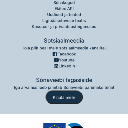
Sõnakogud
Ekilex API
Uudised ja teated
Ligipääsetavuse teatis
Kasutus- ja privaatsustingimused
Sotsiaalmeedia
Hoia pilk peal meie sotsiaalmeedia kanalitel.
Facebook
Youtube
LinkedIn
Sõnaveebi tagasiside
Iga arvamus loeb ja aitab Sõnaveebi paremaks teha!
Kirjuta meile