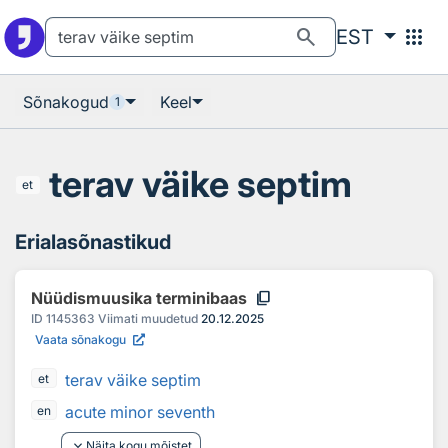
Otsingu juurde
Põhisisu juurde
search
apps
EST
Sõnakogud
Keel
1
terav väike septim
et
Erialasõnastikud
content_copy
Nüüdismuusika terminibaas
ID
1145363
Viimati muudetud
20.12.2025
Vaata sõnakogu
terav väike septim
et
acute minor seventh
en
keyboard_arrow_down
Näita kogu mõistet