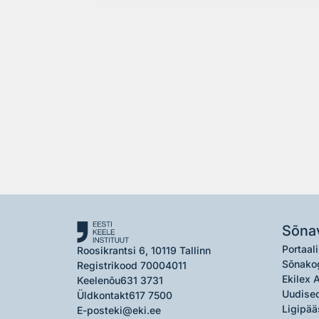
Sõna
Portaali
Roosikrantsi 6, 10119 Tallinn
Sõnako
Registrikood 70004011
Ekilex 
Keelenõu
631 3731
Uudised
Üldkontakt
617 7500
Ligipää
E-post
eki@eki.ee