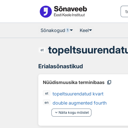
Otsingu juurde
Põhisisu juurde
Sõnakogud
Keel
1
topeltsuurendat
et
Erialasõnastikud
content_copy
Nüüdismuusika terminibaas
topeltsuurendatud kvart
et
double augmented fourth
en
keyboard_arrow_down
Näita kogu mõistet