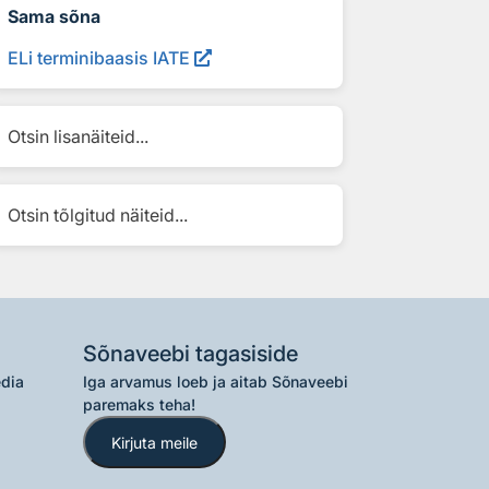
Sama sõna
ELi terminibaasis IATE
Otsin lisanäiteid...
Otsin tõlgitud näiteid...
Sõnaveebi tagasiside
edia
Iga arvamus loeb ja aitab Sõnaveebi
paremaks teha!
Kirjuta meile