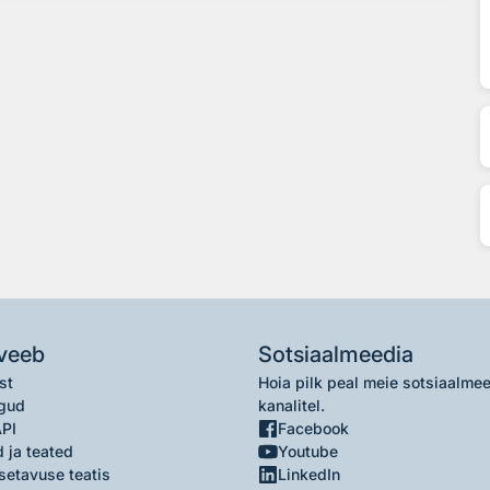
veeb
Sotsiaalmeedia
st
Hoia pilk peal meie sotsiaalme
gud
kanalitel.
API
Facebook
 ja teated
Youtube
setavuse teatis
LinkedIn