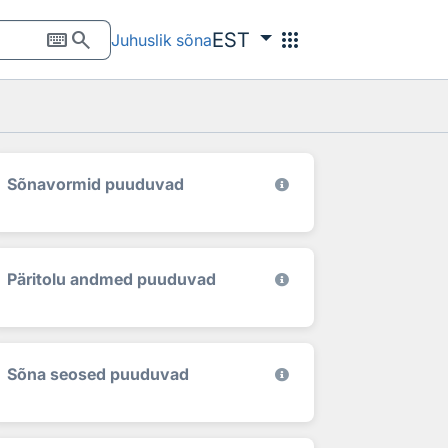
keyboard
search
apps
EST
Juhuslik sõna
Sõnavormid puuduvad
Päritolu andmed puuduvad
Sõna seosed puuduvad