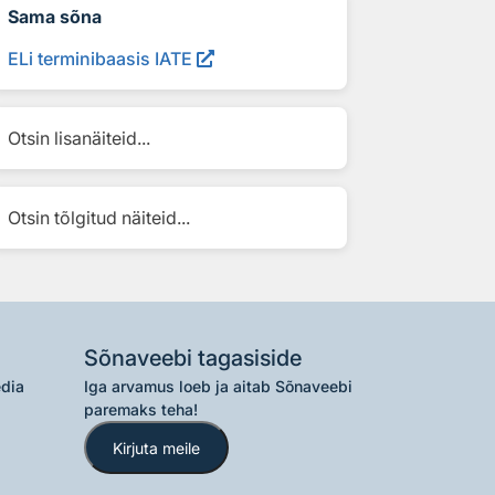
Sama sõna
ELi terminibaasis IATE
Otsin lisanäiteid...
Otsin tõlgitud näiteid...
Sõnaveebi tagasiside
edia
Iga arvamus loeb ja aitab Sõnaveebi
paremaks teha!
Kirjuta meile