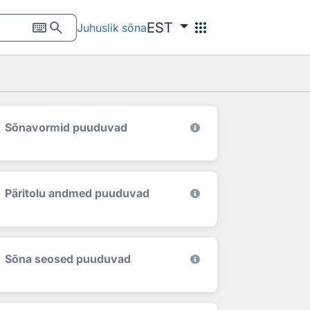
keyboard
search
apps
EST
Juhuslik sõna
Sõnavormid puuduvad
Päritolu andmed puuduvad
Sõna seosed puuduvad