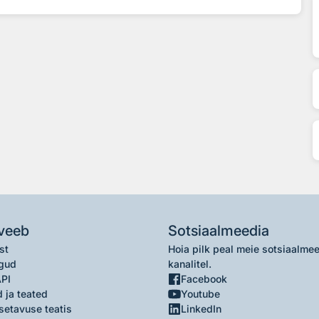
veeb
Sotsiaalmeedia
st
Hoia pilk peal meie sotsiaalme
gud
kanalitel.
API
Facebook
 ja teated
Youtube
setavuse teatis
LinkedIn