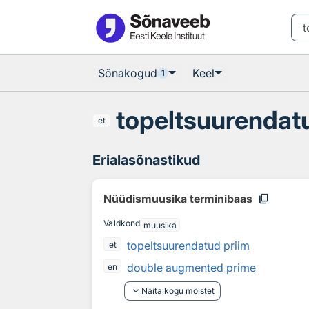
Otsingu juurde
Põhisisu juurde
Sõnakogud
Keel
1
topeltsuurendat
et
Erialasõnastikud
content_copy
Nüüdismuusika terminibaas
Valdkond
muusika
topeltsuurendatud priim
et
double augmented prime
en
keyboard_arrow_down
Näita kogu mõistet