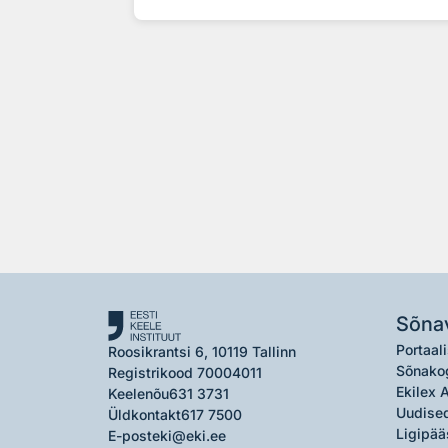
Sõna
Portaali
Roosikrantsi 6, 10119 Tallinn
Sõnako
Registrikood 70004011
Ekilex 
Keelenõu
631 3731
Uudised
Üldkontakt
617 7500
Ligipää
E-post
eki@eki.ee