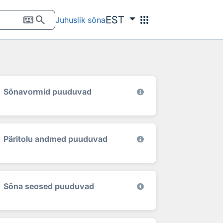
keyboard
search
apps
EST
Juhuslik sõna
Sõnavormid puuduvad
Päritolu andmed puuduvad
Sõna seosed puuduvad