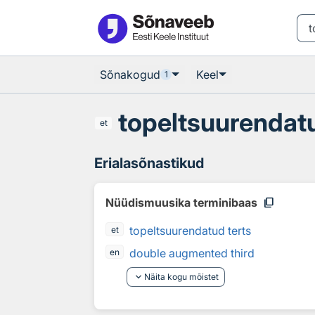
Otsingu juurde
Põhisisu juurde
Sõnakogud
Keel
1
topeltsuurendatu
et
Erialasõnastikud
content_copy
Nüüdismuusika terminibaas
topeltsuurendatud terts
et
double augmented third
en
keyboard_arrow_down
Näita kogu mõistet