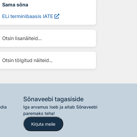
Sama sõna
ELi terminibaasis IATE
Otsin lisanäiteid...
Otsin tõlgitud näiteid...
Sõnaveebi tagasiside
edia
Iga arvamus loeb ja aitab Sõnaveebi
paremaks teha!
Kirjuta meile