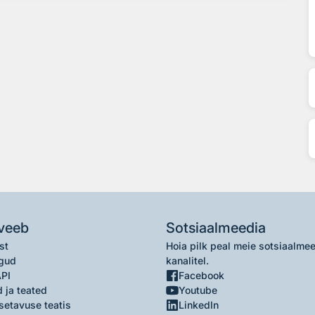
veeb
Sotsiaalmeedia
st
Hoia pilk peal meie sotsiaalme
gud
kanalitel.
API
Facebook
 ja teated
Youtube
setavuse teatis
LinkedIn