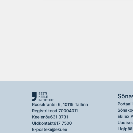
Sõna
Portaali
Roosikrantsi 6, 10119 Tallinn
Sõnako
Registrikood 70004011
Ekilex 
Keelenõu
631 3731
Uudised
Üldkontakt
617 7500
Ligipää
E-post
eki@eki.ee