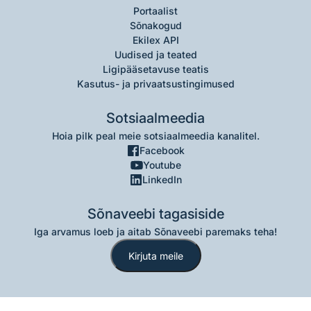
Portaalist
Sõnakogud
Ekilex API
Uudised ja teated
Ligipääsetavuse teatis
Kasutus- ja privaatsustingimused
Sotsiaalmeedia
Hoia pilk peal meie sotsiaalmeedia kanalitel.
Facebook
Youtube
LinkedIn
Sõnaveebi tagasiside
Iga arvamus loeb ja aitab Sõnaveebi paremaks teha!
Kirjuta meile