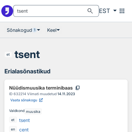
Otsingu juurde
Põhisisu juurde
search
apps
EST
Sõnakogud
Keel
1
tsent
et
Erialasõnastikud
content_copy
Nüüdismuusika terminibaas
ID
632214
Viimati muudetud
14.11.2023
Vaata sõnakogu
Valdkond
muusika
tsent
et
cent
en