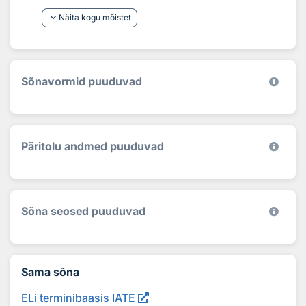
keyboard_arrow_down
Näita kogu mõistet
Sõnavormid puuduvad
Päritolu andmed puuduvad
Sõna seosed puuduvad
Sama sõna
ELi terminibaasis IATE