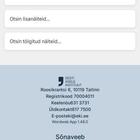
Otsin lisanäiteid...
Otsin tõlgitud näiteid...
Roosikrantsi 6, 10119 Tallinn
Registrikood 70004011
Keelenõu
631 3731
Üldkontakt
617 7500
E-post
eki@eki.ee
Wordweb App 1.48.0
Sõnaveeb