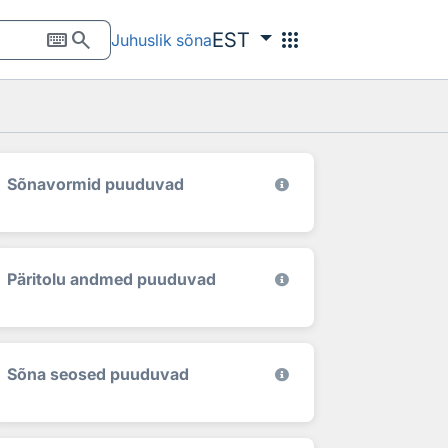
keyboard
search
apps
EST
Juhuslik sõna
Sõnavormid puuduvad
Päritolu andmed puuduvad
Sõna seosed puuduvad