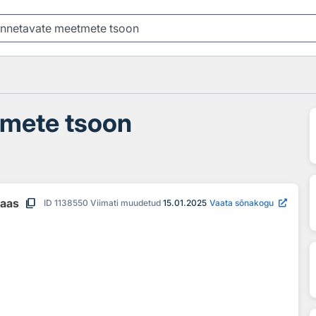
tmete tsoon
content_copy
baas
ID
1138550
Viimati muudetud
15.01.2025
Vaata sõnakogu