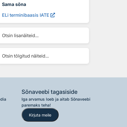
Sama sõna
ELi terminibaasis IATE
Otsin lisanäiteid...
Otsin tõlgitud näiteid...
Sõnaveebi tagasiside
edia
Iga arvamus loeb ja aitab Sõnaveebi
paremaks teha!
Kirjuta meile