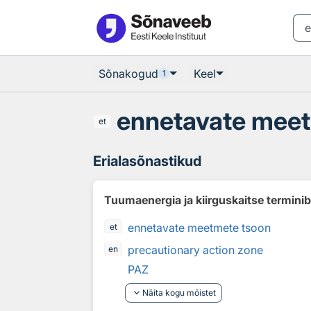
Otsingu juurde
Põhisisu juurde
Sõnakogud
Keel
1
ennetavate mee
et
Erialasõnastikud
Tuumaenergia ja kiirguskaitse termini
ennetavate meetmete tsoon
et
precautionary action zone
en
PAZ
keyboard_arrow_down
Näita kogu mõistet