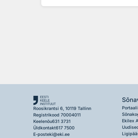
Sõna
Portaali
Roosikrantsi 6, 10119 Tallinn
Sõnako
Registrikood 70004011
Ekilex 
Keelenõu
631 3731
Uudised
Üldkontakt
617 7500
Ligipää
E-post
eki@eki.ee