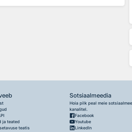
veeb
Sotsiaalmeedia
st
Hoia pilk peal meie sotsiaalme
gud
kanalitel.
API
Facebook
 ja teated
Youtube
setavuse teatis
LinkedIn