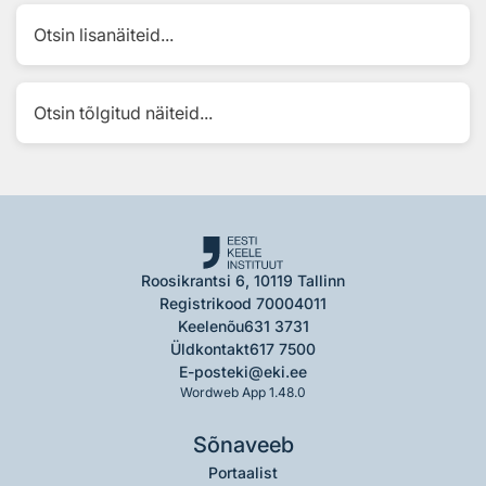
Otsin lisanäiteid...
Otsin tõlgitud näiteid...
Roosikrantsi 6, 10119 Tallinn
Registrikood 70004011
Keelenõu
631 3731
Üldkontakt
617 7500
E-post
eki@eki.ee
Wordweb App 1.48.0
Sõnaveeb
Portaalist