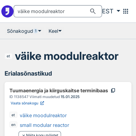
Otsingu juurde
Põhisisu juurde
search
apps
EST
Sõnakogud
Keel
1
väike moodulreaktor
et
Erialasõnastikud
content_copy
Tuumaenergia ja kiirguskaitse terminibaas
ID
1138547
Viimati muudetud
15.01.2025
Vaata sõnakogu
väike moodulreaktor
et
small modular reactor
en
keyboard_arrow_down
Näita kogu mõistet