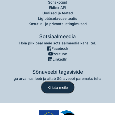
Sõnakogud
Ekilex API
Uudised ja teated
Ligipääsetavuse teatis
Kasutus- ja privaatsustingimused
Sotsiaalmeedia
Hoia pilk peal meie sotsiaalmeedia kanalitel.
Facebook
Youtube
LinkedIn
Sõnaveebi tagasiside
Iga arvamus loeb ja aitab Sõnaveebi paremaks teha!
Kirjuta meile