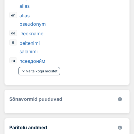
alias
alias
en
pseudonym
Deckname
de
peitenimi
fi
salanimi
псевдон
и
м
ru
keyboard_arrow_down
Näita kogu mõistet
Sõnavormid puuduvad
Päritolu andmed