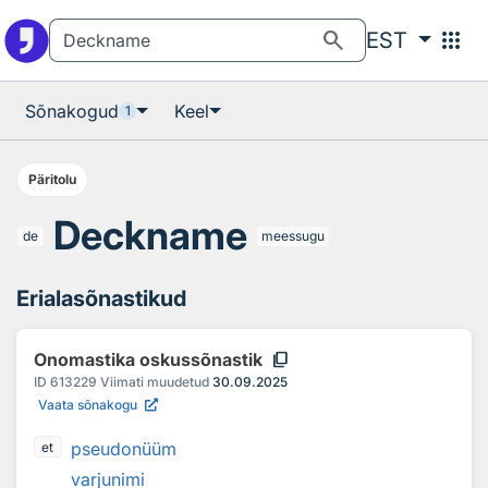
Otsingu juurde
Põhisisu juurde
search
apps
EST
Sõnakogud
Keel
1
Päritolu
Deckname
de
meessugu
Erialasõnastikud
content_copy
Onomastika oskussõnastik
ID
613229
Viimati muudetud
30.09.2025
Vaata sõnakogu
pseudonüüm
et
varjunimi