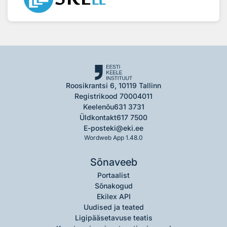
Roosikrantsi 6, 10119 Tallinn
Registrikood 70004011
Keelenõu
631 3731
Üldkontakt
617 7500
E-post
eki@eki.ee
Wordweb App 1.48.0
Sõnaveeb
Portaalist
Sõnakogud
Ekilex API
Uudised ja teated
Ligipääsetavuse teatis