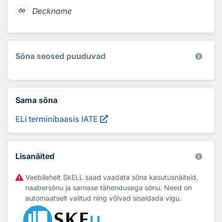
Deckname
de
Sõna seosed puuduvad
Sama sõna
ELi terminibaasis IATE
Lisanäited
Veebilehelt SkELL saad vaadata sõna kasutusnäiteid,
naabersõnu ja sarnase tähendusega sõnu. Need on
automaatselt valitud ning võivad sisaldada vigu.