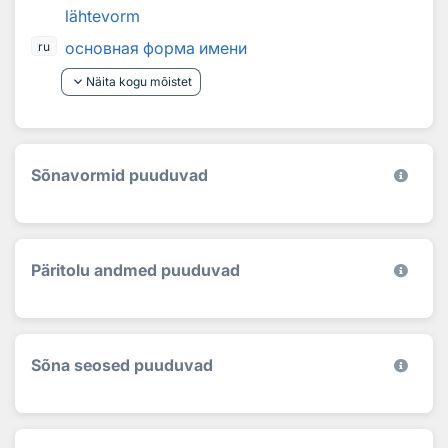
lähtevorm
основная форма имени
ru
keyboard_arrow_down
Näita kogu mõistet
Sõnavormid puuduvad
Päritolu andmed puuduvad
Sõna seosed puuduvad