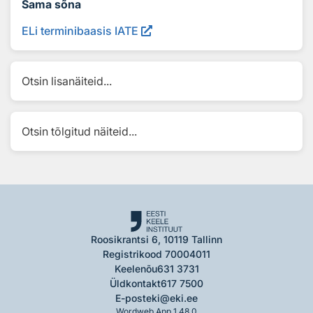
Sama sõna
ELi terminibaasis IATE
Otsin lisanäiteid...
Otsin tõlgitud näiteid...
Roosikrantsi 6, 10119 Tallinn
Registrikood 70004011
Keelenõu
631 3731
Üldkontakt
617 7500
E-post
eki@eki.ee
Wordweb App 1.48.0