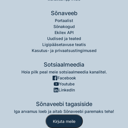
Sõnaveeb
Portaalist
Sõnakogud
Ekilex API
Uudised ja teated
Ligipääsetavuse teatis
Kasutus- ja privaatsustingimused
Sotsiaalmeedia
Hoia pilk peal meie sotsiaalmeedia kanalitel.
Facebook
Youtube
LinkedIn
Sõnaveebi tagasiside
Iga arvamus loeb ja aitab Sõnaveebi paremaks teha!
Kirjuta meile