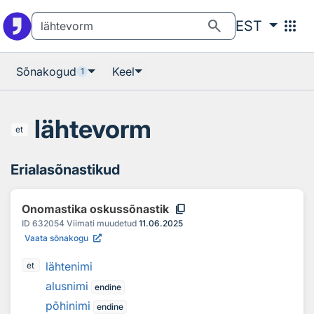
Otsingu juurde
Põhisisu juurde
search
apps
EST
Sõnakogud
Keel
1
lähtevorm
et
Erialasõnastikud
content_copy
Onomastika oskussõnastik
ID
632054
Viimati muudetud
11.06.2025
Vaata sõnakogu
lähtenimi
et
alusnimi
endine
põhinimi
endine