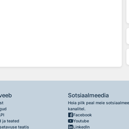
veeb
Sotsiaalmeedia
st
Hoia pilk peal meie sotsiaalme
gud
kanalitel.
API
Facebook
 ja teated
Youtube
setavuse teatis
LinkedIn