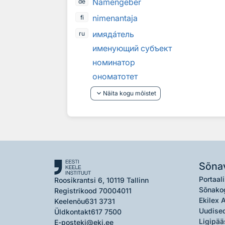
Namengeber
de
nimenantaja
fi
имяд
а
тель
ru
именующий субъект
номинатор
ономатотет
keyboard_arrow_down
Näita kogu mõistet
Sõna
Portaali
Roosikrantsi 6, 10119 Tallinn
Sõnako
Registrikood 70004011
Ekilex 
Keelenõu
631 3731
Uudised
Üldkontakt
617 7500
Ligipää
E-post
eki@eki.ee