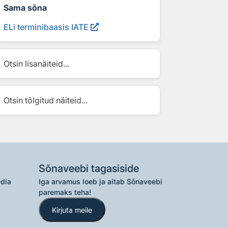
Sama sõna
ELi terminibaasis IATE
Otsin lisanäiteid...
Otsin tõlgitud näiteid...
Sõnaveebi tagasiside
edia
Iga arvamus loeb ja aitab Sõnaveebi
paremaks teha!
Kirjuta meile