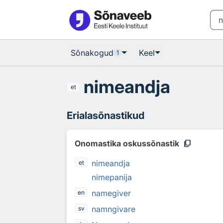
Otsingu juurde
Põhisisu juurde
Sõnakogud
Keel
1
nimeandja
et
Erialasõnastikud
content_copy
Onomastika oskussõnastik
nimeandja
et
nimepanija
namegiver
en
namngivare
sv