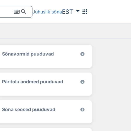
keyboard
search
apps
EST
Juhuslik sõna
Sõnavormid puuduvad
Päritolu andmed puuduvad
Sõna seosed puuduvad