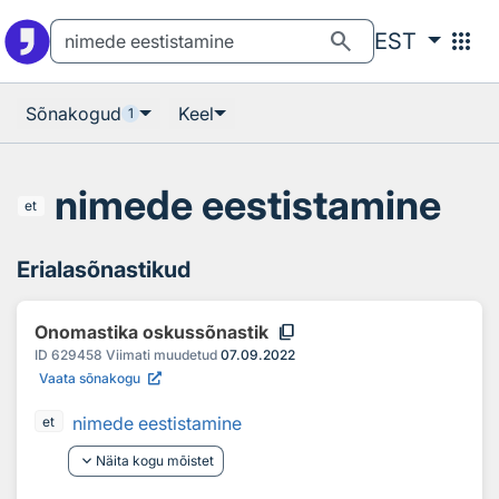
Otsingu juurde
Põhisisu juurde
search
apps
EST
Sõnakogud
Keel
1
nimede eestistamine
et
Erialasõnastikud
content_copy
Onomastika oskussõnastik
ID
629458
Viimati muudetud
07.09.2022
Vaata sõnakogu
nimede eestistamine
et
keyboard_arrow_down
Näita kogu mõistet