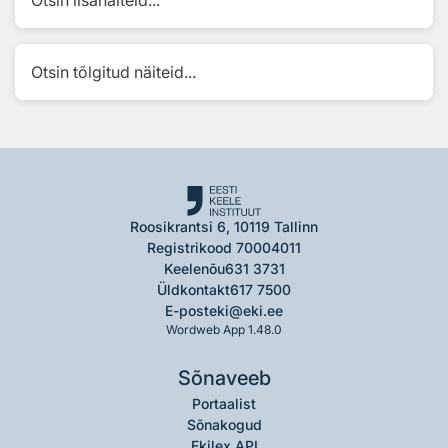
Otsin lisanäiteid...
Otsin tõlgitud näiteid...
Roosikrantsi 6, 10119 Tallinn
Registrikood 70004011
Keelenõu
631 3731
Üldkontakt
617 7500
E-post
eki@eki.ee
Wordweb App 1.48.0
Sõnaveeb
Portaalist
Sõnakogud
Ekilex API