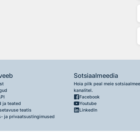
veeb
Sotsiaalmeedia
st
Hoia pilk peal meie sotsiaalme
gud
kanalitel.
API
Facebook
 ja teated
Youtube
setavuse teatis
LinkedIn
- ja privaatsustingimused