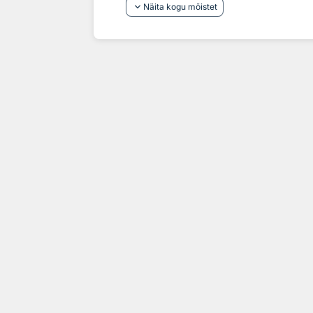
keyboard_arrow_down
Näita kogu mõistet