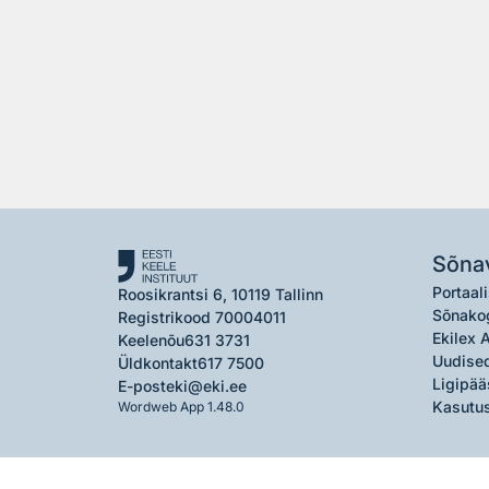
Sõna
Portaali
Roosikrantsi 6, 10119 Tallinn
Sõnako
Registrikood 70004011
Ekilex 
Keelenõu
631 3731
Uudised
Üldkontakt
617 7500
Ligipää
E-post
eki@eki.ee
Kasutus
Wordweb App 1.48.0