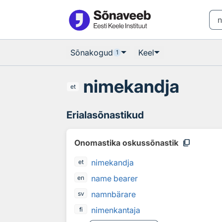
Otsingu juurde
Põhisisu juurde
Sõnakogud
Keel
1
nimekandja
et
Erialasõnastikud
content_copy
Onomastika oskussõnastik
nimekandja
et
name bearer
en
namnbärare
sv
nimenkantaja
fi