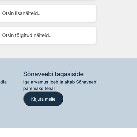
Otsin lisanäiteid...
Otsin tõlgitud näiteid...
Sõnaveebi tagasiside
edia
Iga arvamus loeb ja aitab Sõnaveebi
paremaks teha!
Kirjuta meile