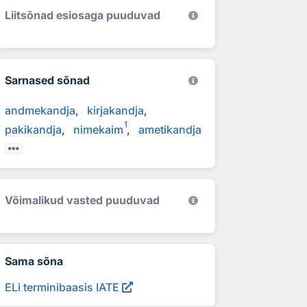
Liitsõnad esiosaga puuduvad
Sarnased sõnad
andmekandja
kirjakandja
1
pakikandja
nimekaim
ametikandja
Võimalikud vasted puuduvad
Sama sõna
ELi terminibaasis IATE