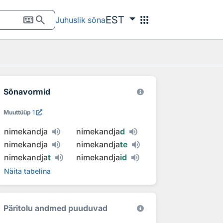
keyboard
search
apps
EST
Juhuslik sõna
Sõnavormid
Muuttüüp
1
nimekandja
nimekandja
d
nimekandja
nimekandja
te
nimekandja
t
nimekandja
id
Näita tabelina
Päritolu andmed puuduvad