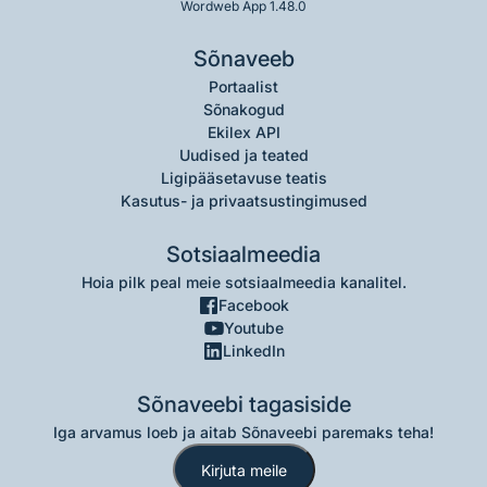
Wordweb App 1.48.0
Sõnaveeb
Portaalist
Sõnakogud
Ekilex API
Uudised ja teated
Ligipääsetavuse teatis
Kasutus- ja privaatsustingimused
Sotsiaalmeedia
Hoia pilk peal meie sotsiaalmeedia kanalitel.
Facebook
Youtube
LinkedIn
Sõnaveebi tagasiside
Iga arvamus loeb ja aitab Sõnaveebi paremaks teha!
Kirjuta meile