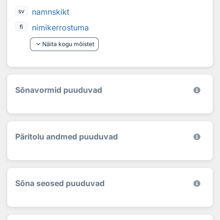
namnskikt
sv
nimikerrostuma
fi
keyboard_arrow_down
Näita kogu mõistet
Sõnavormid puuduvad
Päritolu andmed puuduvad
Sõna seosed puuduvad