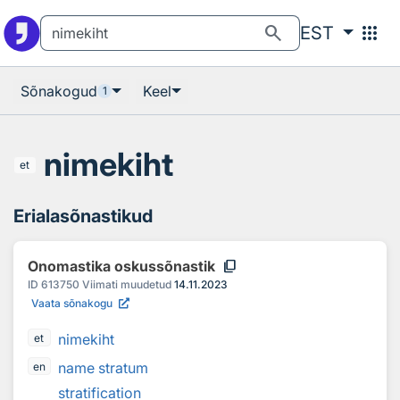
Otsingu juurde
Põhisisu juurde
search
apps
EST
Sõnakogud
Keel
1
nimekiht
et
Erialasõnastikud
content_copy
Onomastika oskussõnastik
ID
613750
Viimati muudetud
14.11.2023
Vaata sõnakogu
nimekiht
et
name stratum
en
stratification