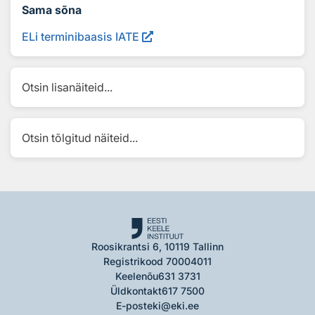
Sama sõna
ELi terminibaasis IATE
Otsin lisanäiteid...
Otsin tõlgitud näiteid...
Roosikrantsi 6, 10119 Tallinn
Registrikood 70004011
Keelenõu
631 3731
Üldkontakt
617 7500
E-post
eki@eki.ee