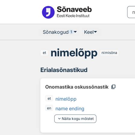
Otsingu juurde
Põhisisu juurde
Sõnakogud
Keel
1
nimelõpp
et
nimisõna
Erialasõnastikud
content_copy
Onomastika oskussõnastik
nimelõpp
et
name ending
en
keyboard_arrow_down
Näita kogu mõistet