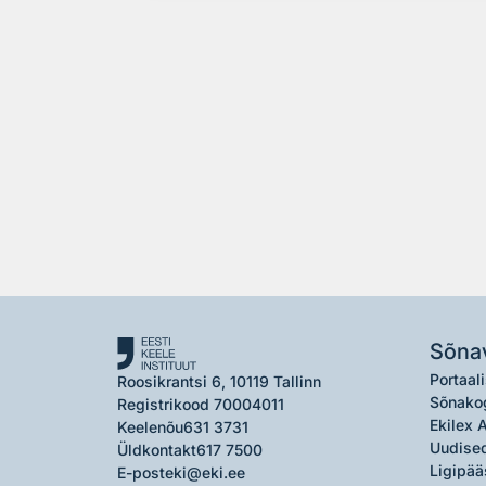
Sõna
Portaali
Roosikrantsi 6, 10119 Tallinn
Sõnako
Registrikood 70004011
Ekilex 
Keelenõu
631 3731
Uudised
Üldkontakt
617 7500
Ligipää
E-post
eki@eki.ee