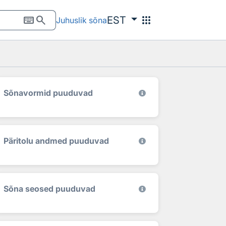
keyboard
search
apps
EST
Juhuslik sõna
Sõnavormid puuduvad
Päritolu andmed puuduvad
Sõna seosed puuduvad