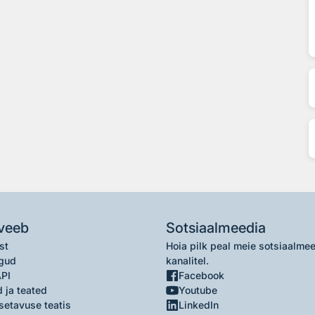
veeb
Sotsiaalmeedia
st
Hoia pilk peal meie sotsiaalme
gud
kanalitel.
API
Facebook
 ja teated
Youtube
setavuse teatis
LinkedIn