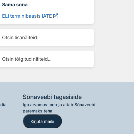
Sama sõna
ELi terminibaasis IATE
Otsin lisanäiteid...
Otsin tõlgitud näiteid...
Sõnaveebi tagasiside
edia
Iga arvamus loeb ja aitab Sõnaveebi
paremaks teha!
Kirjuta meile