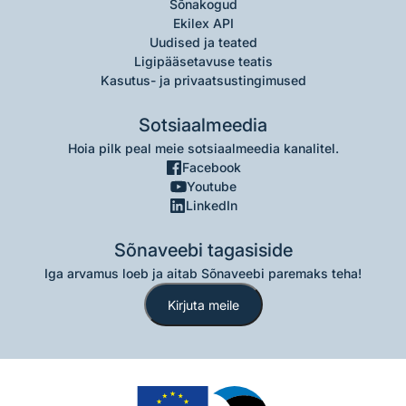
Sõnakogud
Ekilex API
Uudised ja teated
Ligipääsetavuse teatis
Kasutus- ja privaatsustingimused
Sotsiaalmeedia
Hoia pilk peal meie sotsiaalmeedia kanalitel.
Facebook
Youtube
LinkedIn
Sõnaveebi tagasiside
Iga arvamus loeb ja aitab Sõnaveebi paremaks teha!
Kirjuta meile