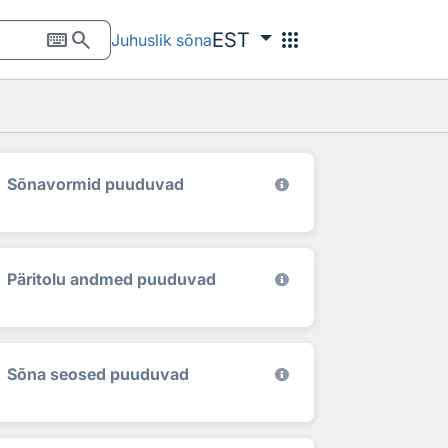
keyboard
search
apps
EST
Juhuslik sõna
Sõnavormid puuduvad
Päritolu andmed puuduvad
Sõna seosed puuduvad