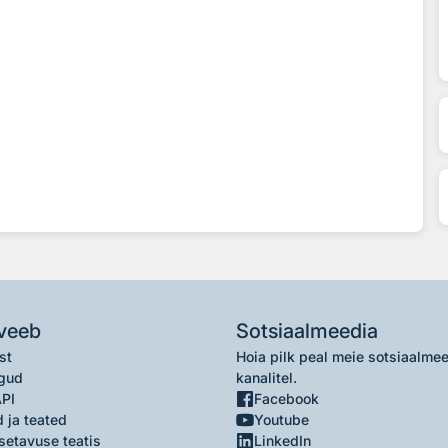
veeb
Sotsiaalmeedia
st
Hoia pilk peal meie sotsiaalme
gud
kanalitel.
API
Facebook
 ja teated
Youtube
setavuse teatis
LinkedIn