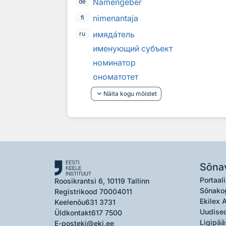
Namengeber
de
nimenantaja
fi
имяд
а
тель
ru
именующий субъект
номинатор
ономатотет
keyboard_arrow_down
Näita kogu mõistet
Sõna
Portaali
Roosikrantsi 6, 10119 Tallinn
Sõnako
Registrikood 70004011
Ekilex 
Keelenõu
631 3731
Uudised
Üldkontakt
617 7500
Ligipää
E-post
eki@eki.ee