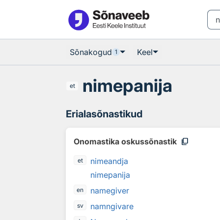
Otsingu juurde
Põhisisu juurde
Sõnakogud
Keel
1
nimepanija
et
Erialasõnastikud
content_copy
Onomastika oskussõnastik
nimeandja
et
nimepanija
namegiver
en
namngivare
sv