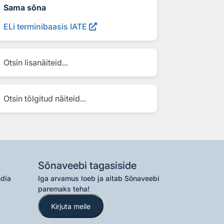
Sama sõna
ELi terminibaasis IATE
Otsin lisanäiteid...
Otsin tõlgitud näiteid...
Sõnaveebi tagasiside
edia
Iga arvamus loeb ja aitab Sõnaveebi
paremaks teha!
Kirjuta meile