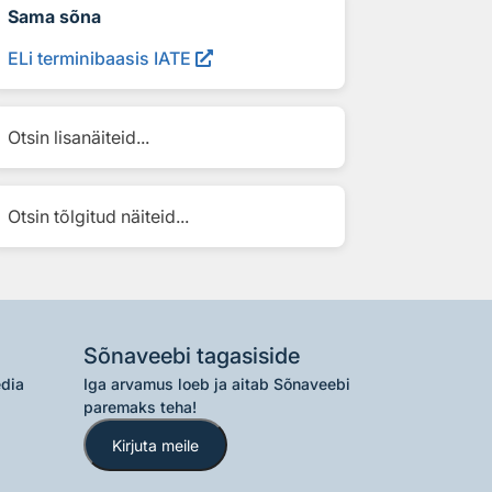
Sama sõna
ELi terminibaasis IATE
Otsin lisanäiteid...
Otsin tõlgitud näiteid...
Sõnaveebi tagasiside
edia
Iga arvamus loeb ja aitab Sõnaveebi
paremaks teha!
Kirjuta meile