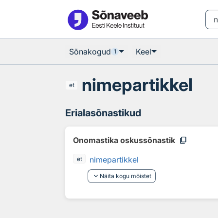
Otsingu juurde
Põhisisu juurde
Sõnakogud
Keel
1
nimepartikkel
et
Erialasõnastikud
content_copy
Onomastika oskussõnastik
nimepartikkel
et
keyboard_arrow_down
Näita kogu mõistet