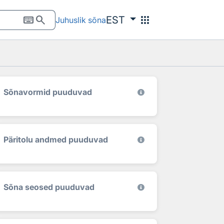
keyboard
search
apps
EST
Juhuslik sõna
Sõnavormid puuduvad
Päritolu andmed puuduvad
Sõna seosed puuduvad