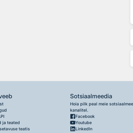
veeb
Sotsiaalmeedia
st
Hoia pilk peal meie sotsiaalme
gud
kanalitel.
API
Facebook
 ja teated
Youtube
setavuse teatis
LinkedIn