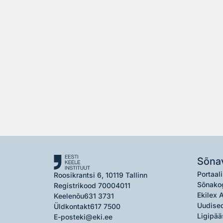
Sõna
Portaali
Roosikrantsi 6, 10119 Tallinn
Sõnako
Registrikood 70004011
Ekilex 
Keelenõu
631 3731
Uudised
Üldkontakt
617 7500
Ligipää
E-post
eki@eki.ee