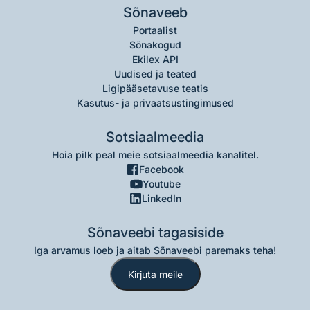
Sõnaveeb
Portaalist
Sõnakogud
Ekilex API
Uudised ja teated
Ligipääsetavuse teatis
Kasutus- ja privaatsustingimused
Sotsiaalmeedia
Hoia pilk peal meie sotsiaalmeedia kanalitel.
Facebook
Youtube
LinkedIn
Sõnaveebi tagasiside
Iga arvamus loeb ja aitab Sõnaveebi paremaks teha!
Kirjuta meile