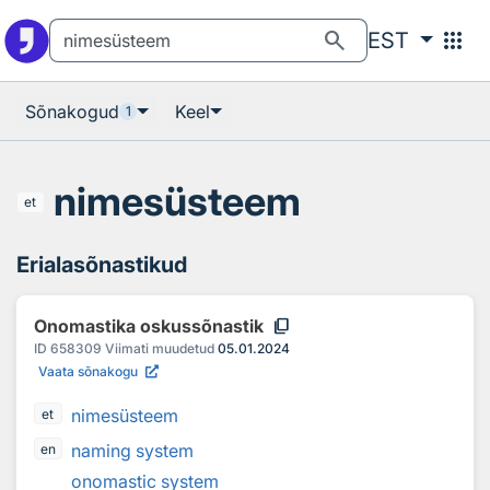
Otsingu juurde
Põhisisu juurde
search
apps
EST
Sõnakogud
Keel
1
nimesüsteem
et
Erialasõnastikud
content_copy
Onomastika oskussõnastik
ID
658309
Viimati muudetud
05.01.2024
Vaata sõnakogu
nimesüsteem
et
naming system
en
onomastic system