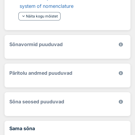
system of nomenclature
keyboard_arrow_down
Näita kogu mõistet
Sõnavormid puuduvad
Päritolu andmed puuduvad
Sõna seosed puuduvad
Sama sõna