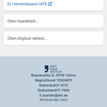
ELi terminibaasis IATE
Otsin lisanäiteid...
Otsin tõlgitud näiteid...
Roosikrantsi 6, 10119 Tallinn
Registrikood 70004011
Keelenõu
631 3731
Üldkontakt
617 7500
E-post
eki@eki.ee
Wordweb App 1.48.0