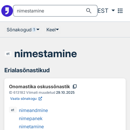
Otsingu juurde
Põhisisu juurde
search
apps
EST
Sõnakogud
Keel
1
nimestamine
et
Erialasõnastikud
content_copy
Onomastika oskussõnastik
ID
613182
Viimati muudetud
29.10.2025
Vaata sõnakogu
nimeandmine
et
nimepanek
nimetamine