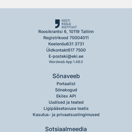
Roosikrantsi 6, 10119 Tallinn
Registrikood 70004011
Keelenõu
631 3731
Üldkontakt
617 7500
E-post
eki@eki.ee
Wordweb App 1.48.0
Sõnaveeb
Portaalist
Sõnakogud
Ekilex API
Uudised ja teated
Ligipääsetavuse teatis
Kasutus- ja privaatsustingimused
Sotsiaalmeedia