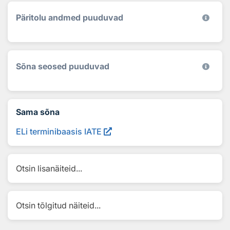
Päritolu andmed puuduvad
Sõna seosed puuduvad
Sama sõna
ELi terminibaasis IATE
Otsin lisanäiteid...
Otsin tõlgitud näiteid...