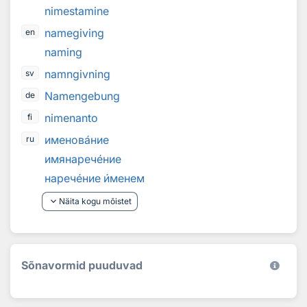
nimestamine
namegiving
en
naming
namngivning
sv
Namengebung
de
nimenanto
fi
именов
а
ние
ru
имянареч
е
ние
нареч
е
ние
и
менем
keyboard_arrow_down
Näita kogu mõistet
Sõnavormid puuduvad