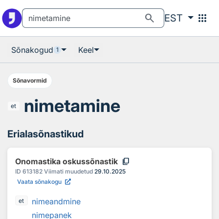
Otsingu juurde
Põhisisu juurde
search
apps
EST
Sõnakogud
Keel
1
Sõnavormid
nimetamine
et
Erialasõnastikud
content_copy
Onomastika oskussõnastik
ID
613182
Viimati muudetud
29.10.2025
Vaata sõnakogu
nimeandmine
et
nimepanek