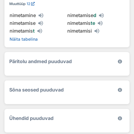
Muuttüüp
12
nimetamine
nimetamise
d
nimetamise
nimetamis
te
nimetamis
t
nimetamisi
Näita tabelina
Päritolu andmed puuduvad
Sõna seosed puuduvad
Ühendid puuduvad