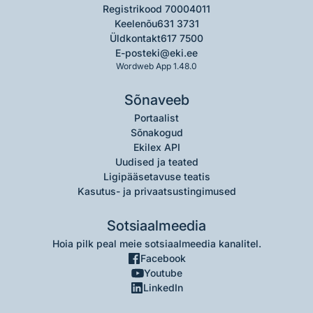
Registrikood 70004011
Keelenõu
631 3731
Üldkontakt
617 7500
E-post
eki@eki.ee
Wordweb App 1.48.0
Sõnaveeb
Portaalist
Sõnakogud
Ekilex API
Uudised ja teated
Ligipääsetavuse teatis
Kasutus- ja privaatsustingimused
Sotsiaalmeedia
Hoia pilk peal meie sotsiaalmeedia kanalitel.
Facebook
Youtube
LinkedIn