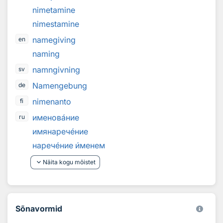
nimetamine
nimestamine
namegiving
en
naming
namngivning
sv
Namengebung
de
nimenanto
fi
именов
а
ние
ru
имянареч
е
ние
нареч
е
ние
и
менем
keyboard_arrow_down
Näita kogu mõistet
Sõnavormid