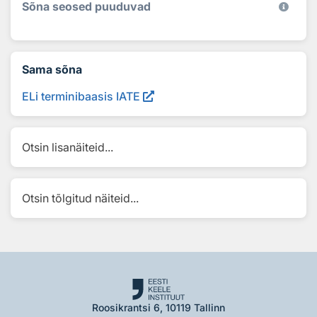
Sõna seosed puuduvad
Sama sõna
ELi terminibaasis IATE
Otsin lisanäiteid...
Otsin tõlgitud näiteid...
Roosikrantsi 6, 10119 Tallinn