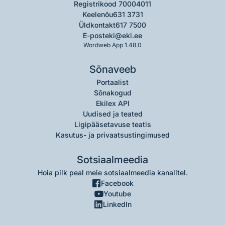
Registrikood 70004011
Keelenõu
631 3731
Üldkontakt
617 7500
E-post
eki@eki.ee
Wordweb App 1.48.0
Sõnaveeb
Portaalist
Sõnakogud
Ekilex API
Uudised ja teated
Ligipääsetavuse teatis
Kasutus- ja privaatsustingimused
Sotsiaalmeedia
Hoia pilk peal meie sotsiaalmeedia kanalitel.
Facebook
Youtube
LinkedIn