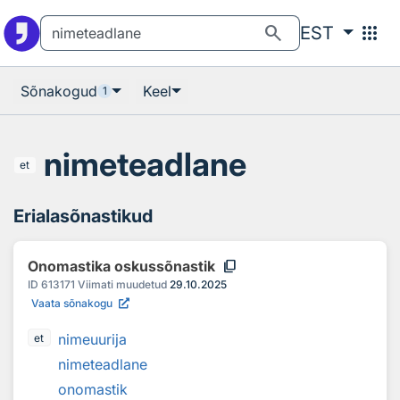
Otsingu juurde
Põhisisu juurde
search
apps
EST
Sõnakogud
Keel
1
nimeteadlane
et
Erialasõnastikud
content_copy
Onomastika oskussõnastik
ID
613171
Viimati muudetud
29.10.2025
Vaata sõnakogu
nimeuurija
et
nimeteadlane
onomastik