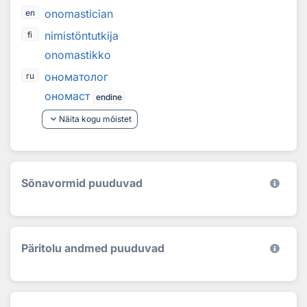
onomastician
en
nimistöntutkija
fi
onomastikko
ономатолог
ru
ономаст
endine
keyboard_arrow_down
Näita kogu mõistet
Sõnavormid puuduvad
Päritolu andmed puuduvad