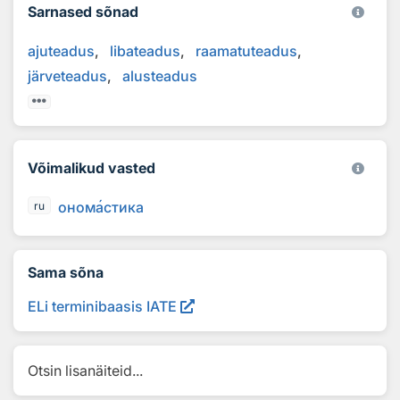
Sarnased sõnad
ajuteadus
libateadus
raamatuteadus
järveteadus
alusteadus
Võimalikud vasted
оном
а
стика
ru
Sama sõna
ELi terminibaasis IATE
Otsin lisanäiteid...