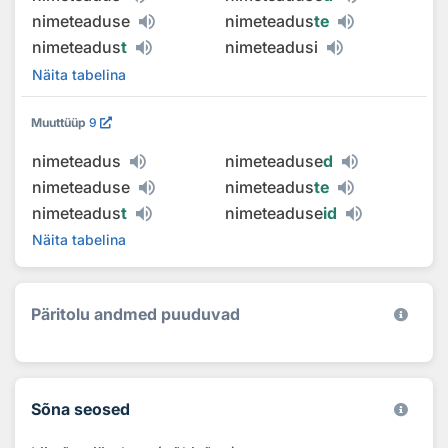
nimeteaduse
nimeteadus
te
nimeteadus
t
nimeteadusi
Näita tabelina
Muuttüüp
9
nimeteadus
nimeteaduse
d
nimeteaduse
nimeteadus
te
nimeteadus
t
nimeteaduse
id
Näita tabelina
Päritolu andmed puuduvad
Sõna seosed