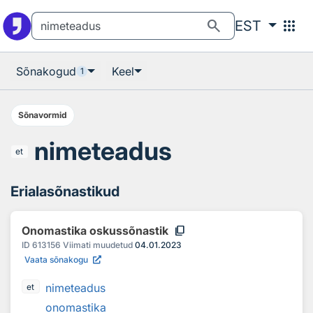
Otsingu juurde
Põhisisu juurde
search
apps
EST
Sõnakogud
Keel
1
Sõnavormid
nimeteadus
et
Erialasõnastikud
content_copy
Onomastika oskussõnastik
ID
613156
Viimati muudetud
04.01.2023
Vaata sõnakogu
nimeteadus
et
onomastika