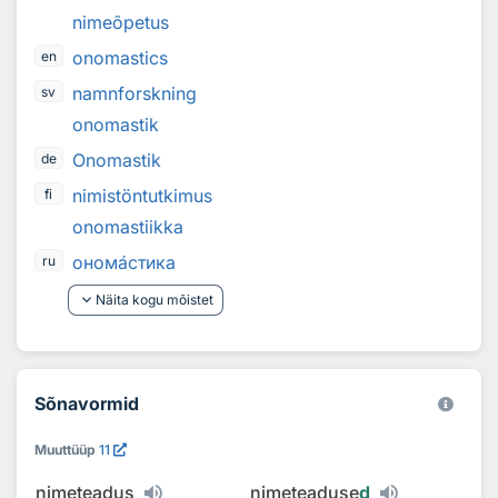
nimeõpetus
onomastics
en
namnforskning
sv
onomastik
Onomastik
de
nimistöntutkimus
fi
onomastiikka
оном
а
стика
ru
keyboard_arrow_down
Näita kogu mõistet
Sõnavormid
Muuttüüp
11
nimeteadus
nimeteaduse
d