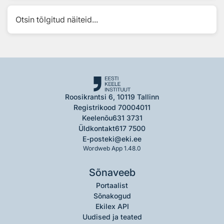
Otsin tõlgitud näiteid...
Roosikrantsi 6, 10119 Tallinn
Registrikood 70004011
Keelenõu
631 3731
Üldkontakt
617 7500
E-post
eki@eki.ee
Wordweb App 1.48.0
Sõnaveeb
Portaalist
Sõnakogud
Ekilex API
Uudised ja teated