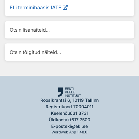
ELi terminibaasis IATE
Otsin lisanäiteid...
Otsin tõlgitud näiteid...
Roosikrantsi 6, 10119 Tallinn
Registrikood 70004011
Keelenõu
631 3731
Üldkontakt
617 7500
E-post
eki@eki.ee
Wordweb App 1.48.0