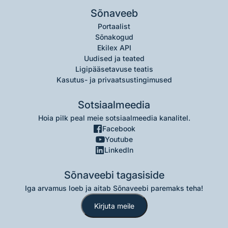
Sõnaveeb
Portaalist
Sõnakogud
Ekilex API
Uudised ja teated
Ligipääsetavuse teatis
Kasutus- ja privaatsustingimused
Sotsiaalmeedia
Hoia pilk peal meie sotsiaalmeedia kanalitel.
Facebook
Youtube
LinkedIn
Sõnaveebi tagasiside
Iga arvamus loeb ja aitab Sõnaveebi paremaks teha!
Kirjuta meile