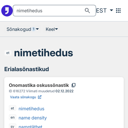
Otsingu juurde
Põhisisu juurde
search
apps
EST
Sõnakogud
Keel
1
nimetihedus
et
Erialasõnastikud
content_copy
Onomastika oskussõnastik
ID
616272
Viimati muudetud
02.12.2022
Vaata sõnakogu
nimetihedus
et
name density
en
namntäthet
sv