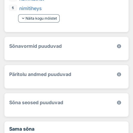
nimitiheys
fi
keyboard_arrow_down
Näita kogu mõistet
Sõnavormid puuduvad
Päritolu andmed puuduvad
Sõna seosed puuduvad
Sama sõna