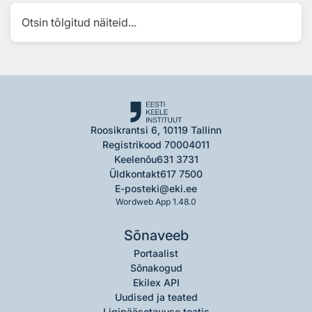
Otsin tõlgitud näiteid...
Roosikrantsi 6, 10119 Tallinn
Registrikood 70004011
Keelenõu
631 3731
Üldkontakt
617 7500
E-post
eki@eki.ee
Wordweb App 1.48.0
Sõnaveeb
Portaalist
Sõnakogud
Ekilex API
Uudised ja teated
Ligipääsetavuse teatis