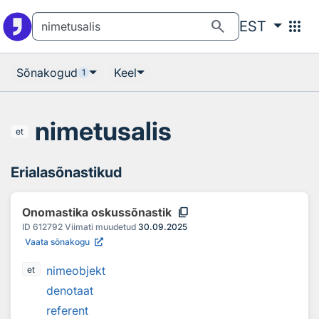
Otsingu juurde
Põhisisu juurde
search
apps
EST
Sõnakogud
Keel
1
nimetusalis
et
Erialasõnastikud
content_copy
Onomastika oskussõnastik
ID
612792
Viimati muudetud
30.09.2025
Vaata sõnakogu
nimeobjekt
et
denotaat
referent