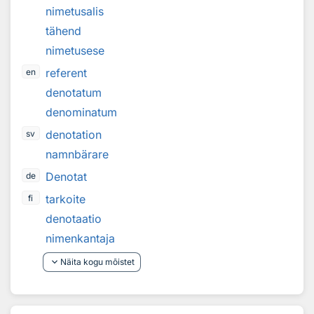
nimetusalis
tähend
nimetusese
referent
en
denotatum
denominatum
denotation
sv
namnbärare
Denotat
de
tarkoite
fi
denotaatio
nimenkantaja
keyboard_arrow_down
Näita kogu mõistet