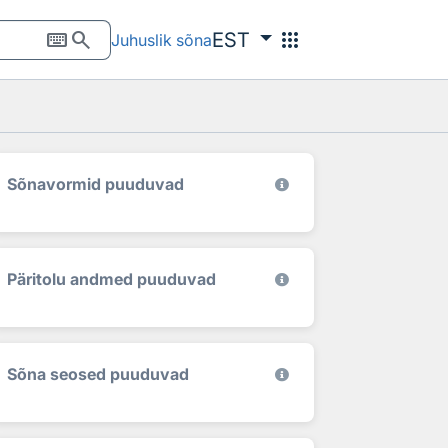
keyboard
search
apps
EST
Juhuslik sõna
Sõnavormid puuduvad
Päritolu andmed puuduvad
Sõna seosed puuduvad