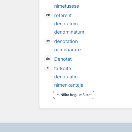
nimetusese
referent
en
denotatum
denominatum
denotation
sv
namnbärare
Denotat
de
tarkoite
fi
denotaatio
nimenkantaja
keyboard_arrow_down
Näita kogu mõistet