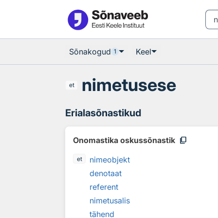
Otsingu juurde
Põhisisu juurde
Sõnakogud
Keel
1
nimetusese
et
Erialasõnastikud
content_copy
Onomastika oskussõnastik
nimeobjekt
et
denotaat
referent
nimetusalis
tähend