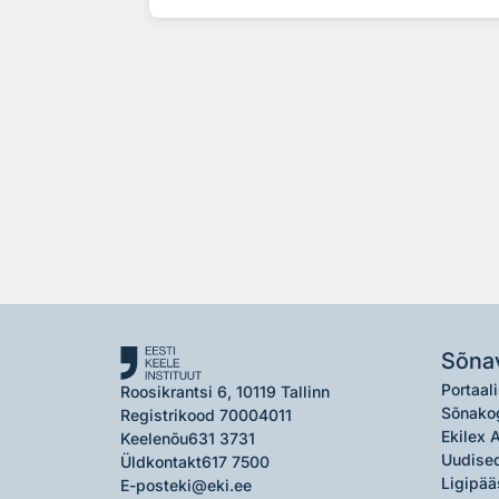
Sõna
Portaali
Roosikrantsi 6, 10119 Tallinn
Sõnako
Registrikood 70004011
Ekilex 
Keelenõu
631 3731
Uudised
Üldkontakt
617 7500
Ligipää
E-post
eki@eki.ee