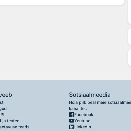
veeb
Sotsiaalmeedia
st
Hoia pilk peal meie sotsiaalme
gud
kanalitel.
API
Facebook
 ja teated
Youtube
setavuse teatis
LinkedIn