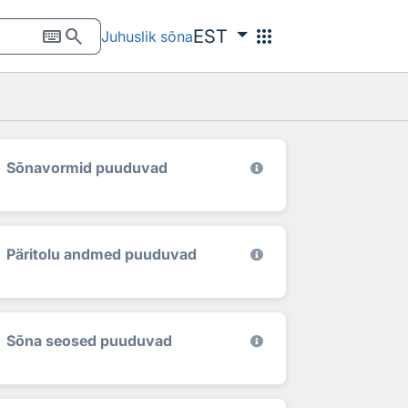
keyboard
search
apps
EST
Juhuslik sõna
Sõnavormid puuduvad
Päritolu andmed puuduvad
Sõna seosed puuduvad