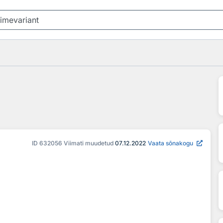
ID
632056
Viimati muudetud
07.12.2022
Vaata sõnakogu