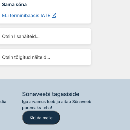
Sama sõna
ELi terminibaasis IATE
Otsin lisanäiteid...
Otsin tõlgitud näiteid...
Sõnaveebi tagasiside
edia
Iga arvamus loeb ja aitab Sõnaveebi
paremaks teha!
Kirjuta meile