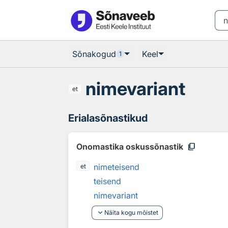
Otsingu juurde
Põhisisu juurde
Sõnakogud
Keel
1
nimevariant
et
Erialasõnastikud
content_copy
Onomastika oskussõnastik
nimeteisend
et
teisend
nimevariant
keyboard_arrow_down
Näita kogu mõistet